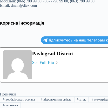
Мобільні: (066) 790 99 00, (067) 790 99 00, (063) 790 99 00
Email: dnem@dtek.com
Корисна інформація
Підписуйтесь на наш телеграм ка
Pavlograd District
See Full Bio
Позначки
#
вербківська громада
#
відключення світла
#
дтек
#
межиріць
#
тернівка