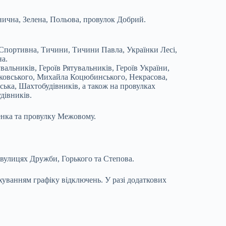
нична, Зелена, Польова, провулок Добрий.
, Спортивна, Тичини, Тичини Павла, Українки Лесі,
на.
альників, Героїв Рятувальників, Героїв України,
аяковського, Михайла Коцюбинського, Некрасова,
вська, Шахтобудівників, а також на провулках
дівників.
енка та провулку Межовому.
вулицях Дружби, Горького та Степова.
хуванням графіку відключень. У разі додаткових