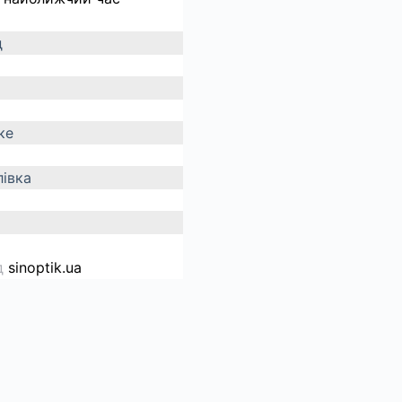
д
ке
івка
д
sinoptik.ua