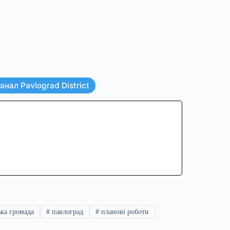
нал Pavlograd District
ка громада
#
павлоград
#
планові роботи