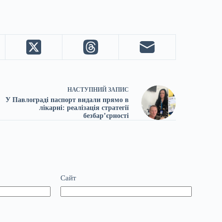
НАСТУПНИЙ
ЗАПИС
У Павлограді паспорт видали прямо в
лікарні: реалізація стратегії
безбар’єрності
Сайт