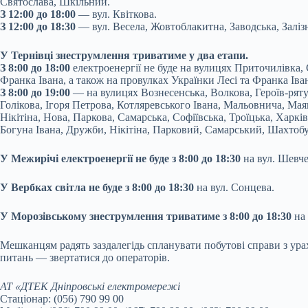
Святослава, Шкільний.
З 12:00 до 18:00
— вул. Квіткова.
З 12:00 до 18:30
— вул. Весела, Жовтоблакитна, Заводська, Заліз
У Тернівці знеструмлення триватиме у два етапи.
З 8:00 до 18:00
електроенергії не буде на вулицях Приточилівка
Франка Івана, а також на провулках Українки Лесі та Франка Іва
З 8:00 до 19:00
— на вулицях Вознесенська, Волкова, Героїв-рятув
Голікова, Ігоря Петрова, Котляревського Івана, Мальовнича, М
Нікітіна, Нова, Паркова, Самарська, Софіївська, Троїцька, Харкі
Богуна Івана, Дружби, Нікітіна, Парковий, Самарський, Шахтобу
У Межирічі електроенергії не буде з 8:00 до 18:30
на вул. Шевч
У Вербках світла не буде з 8:00 до 18:30
на вул. Сонцева.
У Морозівському знеструмлення триватиме з 8:00 до 18:30
на 
Мешканцям радять заздалегідь спланувати побутові справи з ура
питань — звертатися до операторів.
АТ «ДТЕК Дніпровські електромережі
Стаціонар: (056) 790 99 00