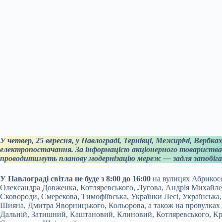
У четвер, 25 вересня, у Павлограді, Тернівці, Межирічі, Вербк
електропостачання. За інформацією акціонерного товариства
проводитимуть планову модернізацію мереж — задля запобіга
У Павлограді світла не буде з 8:00 до 16:00
на вулицях Абрикосо
Олександра Довженка, Котляревського, Лугова, Андрія Михайленк
Сковороди, Смерекова, Тимофіївська, Українки Лесі, Українська
Шияна, Дмитра Яворницького, Кольорова, а також на провулках 
Дальній, Затишний, Каштановий, Клиновий, Котляревського, Кр