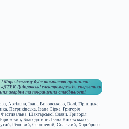
ах і Морозівському буде тимчасово припинено
 «ДТЕК Дніпровські електромережі», енергетики
ння аваріям та покращення стабільності.
ва, Артільна, Івана Виговського, Волі, Гірницька,
а, Петриківська, Івана Сірка, Григорія
, Фестивальна, Шахтарської Слави, Григорія
Бірюзовий, Благодатний, Івана Виговського,
утий, Річковий, Серпневий, Спаський, Хороброго