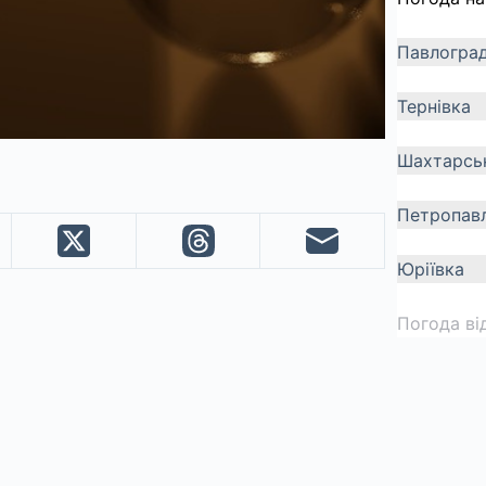
Павлогра
Тернівка
Шахтарсь
Петропавл
Юріївка
Погода ві