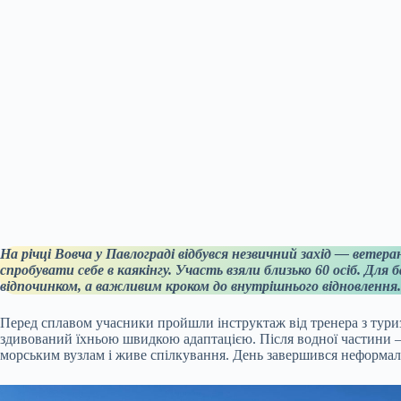
На річці Вовча у Павлограді відбувся незвичний захід — ветера
спробувати себе в каякінгу. Участь взяли близько 60 осіб. Дл
відпочинком, а важливим кроком до внутрішнього відновлення.
Перед сплавом учасники пройшли інструктаж від тренера з тури
здивований їхньою швидкою адаптацією. Після водної частини —
морським вузлам і живе спілкування. День завершився неформал