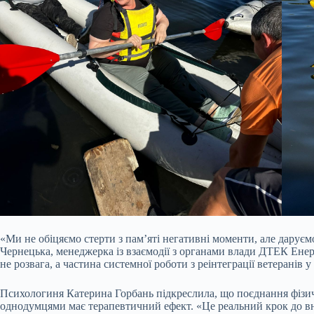
«Ми не обіцяємо стерти з пам’яті негативні моменти, але даруєм
Чернецька, менеджерка із взаємодії з органами влади ДТЕК Енер
не розвага, а частина системної роботи з реінтеграції ветеранів 
Психологиня Катерина Горбань підкреслила, що поєднання фізичн
однодумцями має терапевтичний ефект. «Це реальний крок до вн