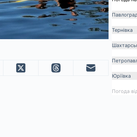
Павлогра
Тернівка
Шахтарсь
Петропавл
Юріївка
Погода ві