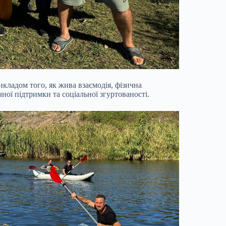
рикладом того, як жива взаємодія, фізична
ної підтримки та соціальної згуртованості.