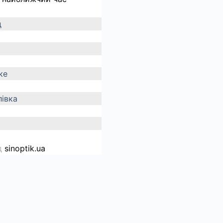
д
ке
івка
д
sinoptik.ua