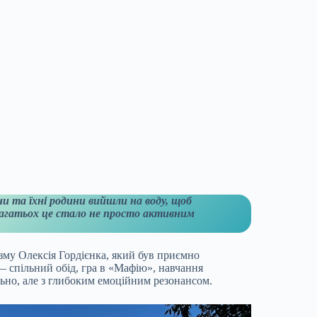
ни та їхні родини вийшли на воду, щоб
я багатьох це стало не просто активним
зму Олексія Гордієнка, який був приємно
 спільний обід, гра в «Мафію», навчання
ьно, але з глибоким емоційним резонансом.