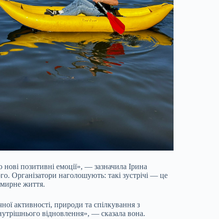
о нові позитивні емоції», — зазначила Ірина
го. Організатори наголошують: такі зустрічі — це
у мирне життя.
ої активності, природи та спілкування з
утрішнього відновлення», — сказала вона.