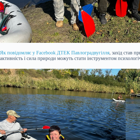
Як повідомляє у Facebook ДТЕК Павлоградвугілля
, захід став п
активність і сила природи можуть стати інструментом психологіч