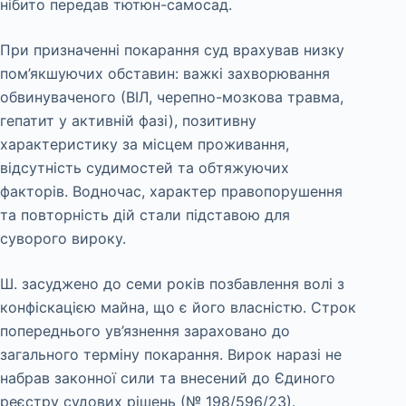
нібито передав тютюн-самосад.
При призначенні покарання суд врахував низку
пом’якшуючих обставин: важкі захворювання
обвинуваченого (ВІЛ, черепно-мозкова травма,
гепатит у активній фазі), позитивну
характеристику за місцем проживання,
відсутність судимостей та обтяжуючих
факторів. Водночас, характер правопорушення
та повторність дій стали підставою для
суворого вироку.
Ш. засуджено до семи років позбавлення волі з
конфіскацією майна, що є його власністю. Строк
попереднього ув’язнення зараховано до
загального терміну покарання. Вирок наразі не
набрав законної сили та внесений до Єдиного
реєстру судових рішень (№ 198/596/23).