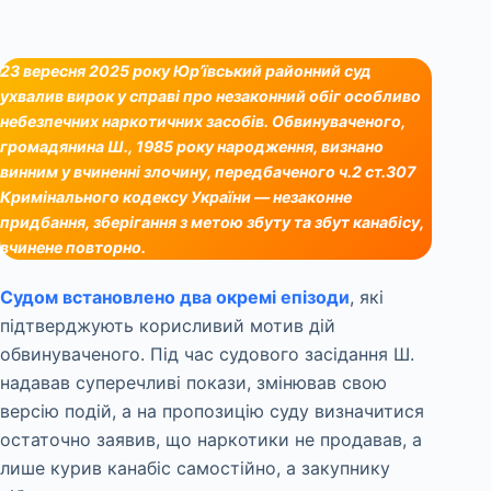
23 вересня 2025 року Юр’ївський районний суд
ухвалив вирок у справі про незаконний обіг особливо
небезпечних наркотичних засобів. Обвинуваченого,
громадянина Ш., 1985 року народження, визнано
винним у вчиненні злочину, передбаченого ч.2 ст.307
Кримінального кодексу України — незаконне
придбання, зберігання з метою збуту та збут канабісу,
вчинене повторно.
Судом встановлено два окремі епізоди
, які
підтверджують корисливий мотив дій
обвинуваченого. Під час судового засідання Ш.
надавав суперечливі покази, змінював свою
версію подій, а на пропозицію суду визначитися
остаточно заявив, що наркотики не продавав, а
лише курив канабіс самостійно, а закупнику