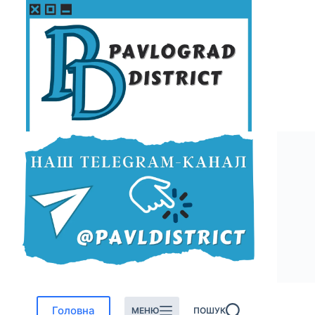
Перейти
до
вмісту
Головна
МЕНЮ
ПОШУК