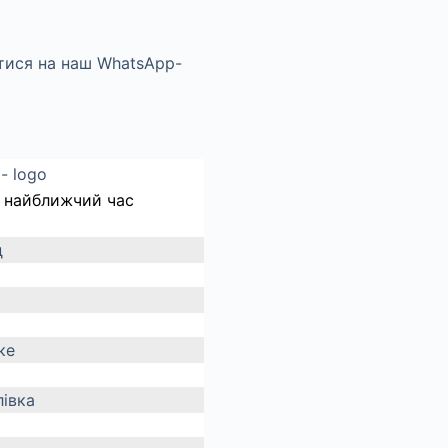
 найближчий час
д
ке
івка