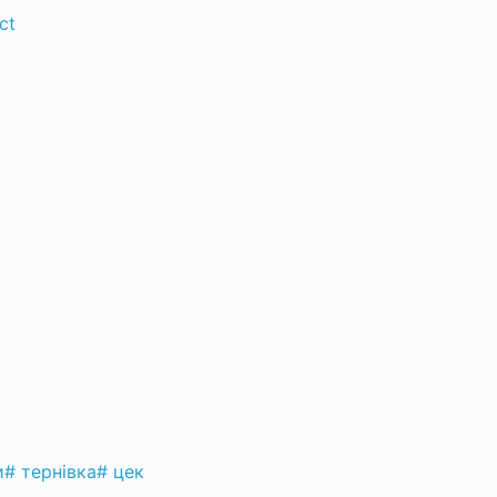
ct
и
#
тернівка
#
цек