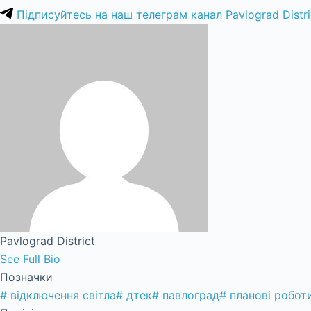
Підписуйтесь на наш телеграм канал Pavlograd Distri
Pavlograd District
See Full Bio
Позначки
#
відключення світла
#
дтек
#
павлоград
#
планові робот