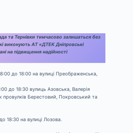
ада та Тернівки тимчасово залишаться без
кі виконують АТ «ДТЕК Дніпровські
і на підвищення надійності
8:00 до 18:00 на вулиці Преображенська,
:00 до 18:30 вулиць Азовська, Валерія
ож провулків Берестовий, Покровський та
о 18:30 на вулиці Лозова.