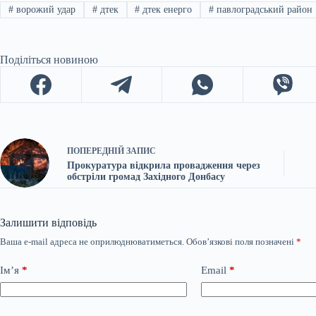
#
ворожий удар
#
дтек
#
дтек енерго
#
павлоградський район
Поділіться новиною
ПОПЕРЕДНІЙ
ЗАПИС
Прокуратура відкрила провадження через
обстріли громад Західного Донбасу
Залишити відповідь
Ваша e-mail адреса не оприлюднюватиметься.
Обов’язкові поля позначені
*
Ім’я
*
Email
*