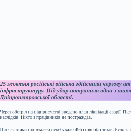
25 жовтня російські війська здійснили чергову ат
інфраструктуру. Під удар потрапила одна з шах
Дніпропетровської області.
Через обстріл на підприємстві введено план ліквідації аварії. Піс
наслідків. Ніхто з працівників не постраждав.
Під час атаки під землею перебувало 496 співробітників. Було з