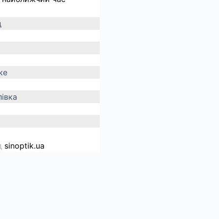
д
ке
івка
д
sinoptik.ua