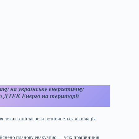
аку на українську енергетичну
т ДТЕК Енерго на території
ля локалізації загрози розпочнеться ліквідація
дійснено планову евакуацію — усіх працівників