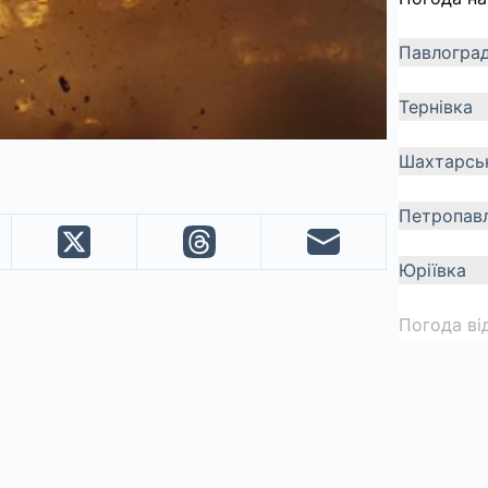
Павлогра
Тернівка
Шахтарсь
Петропавл
Юріївка
Погода ві