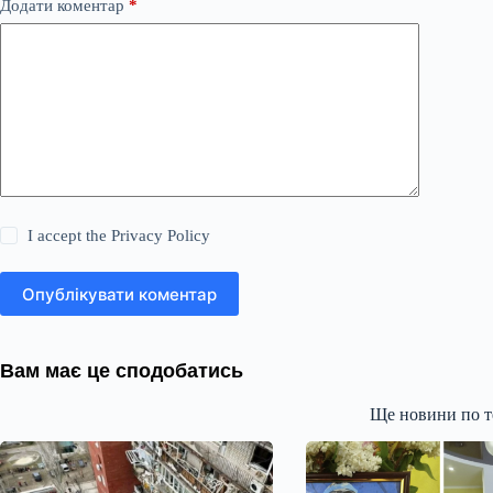
Додати коментар
*
I accept the
Privacy Policy
Опублікувати коментар
Вам має це сподобатись
Ще новини по т