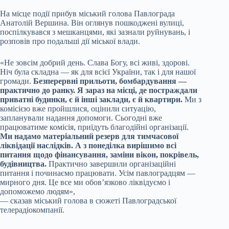
На місце події прибув міський голова Павлограда
Анатолій Вершина. Він оглянув пошкоджені вулиці,
поспілкувався з мешканцями, які зазнали руйнувань, і
розповів про подальші дії міської влади.
«Не зовсім добрий день. Слава Богу, всі живі, здорові.
Ніч була складна — як для всієї України, так і для нашої
громади.
Безперервні прильоти, бомбардування —
практично до ранку.
Я зараз на місці, де постраждали
приватні будинки, є й інші заклади, є й квартири.
Ми з
комісією вже пройшлися, оцінили ситуацію,
запланували надання допомоги. Сьогодні вже
працюватиме комісія, приїдуть благодійні організації.
Ми надамо матеріальний резерв для тимчасової
ліквідації наслідків. А з понеділка вирішимо всі
питання щодо фінансування, заміни вікон, покрівель,
будівництва.
Практично завершили організаційні
питання і починаємо працювати. Усім павлоградцям —
мирного дня. Це все ми обов’язково ліквідуємо і
допоможемо людям»,
— сказав міський голова в сюжеті Павлоградської
телерадіокомпанії.