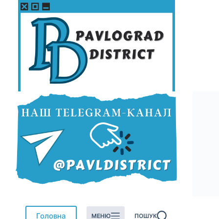
Перейти
до
вмісту
Головна
МЕНЮ
ПОШУК