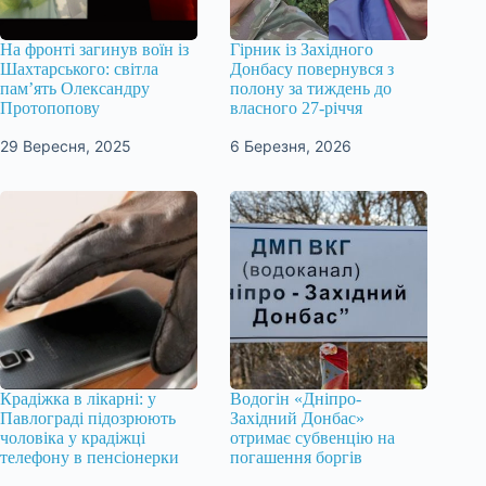
На фронті загинув воїн із
Гірник із Західного
Шахтарського: світла
Донбасу повернувся з
пам’ять Олександру
полону за тиждень до
Протопопову
власного 27-річчя
29 Вересня, 2025
6 Березня, 2026
Крадіжка в лікарні: у
Водогін «Дніпро-
Павлограді підозрюють
Західний Донбас»
чоловіка у крадіжці
отримає субвенцію на
телефону в пенсіонерки
погашення боргів