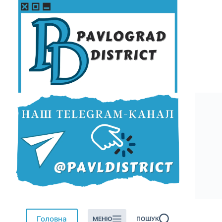
Перейти
до
вмісту
Головна
МЕНЮ
ПОШУК