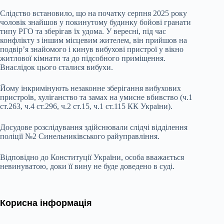
Слідство встановило, що на початку серпня 2025 року
чоловік знайшов у покинутому будинку бойові гранати
типу РГО та зберігав їх удома. У вересні, під час
конфлікту з іншим місцевим жителем, він прийшов на
подвір’я знайомого і кинув вибухові пристрої у вікно
житлової кімнати та до підсобного приміщення.
Внаслідок цього сталися вибухи.
Йому інкримінують незаконне зберігання вибухових
пристроїв, хуліганство та замах на умисне вбивство (ч.1
ст.263, ч.4 ст.296, ч.2 ст.15, ч.1 ст.115 КК України).
Досудове розслідування здійснювали слідчі відділення
поліції №2 Синельниківського райуправління.
Відповідно до Конституції України, особа вважається
невинуватою, доки її вину не буде доведено в суді.
Корисна інформація