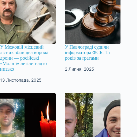
У Межовій місцевий
У Павлограді судили
лісник збив два ворожі
інформатора ФСБ: 15
дрони — російські
років за ґратами
«Молнії» летіли надто
2 Липня, 2025
низько
13 Листопада, 2025