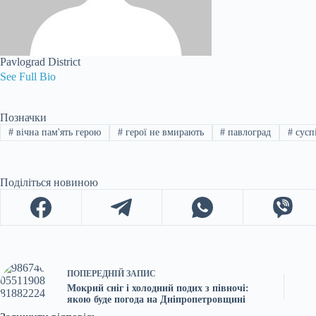
Pavlograd District
See Full Bio
Позначки
#
вічна пам'ять герою
#
герої не вмирають
#
павлоград
#
сусп
Поділіться новиною
ПОПЕРЕДНІЙ
ЗАПИС
Мокрий сніг і холодний подих з півночі:
якою буде погода на Дніпропетровщині