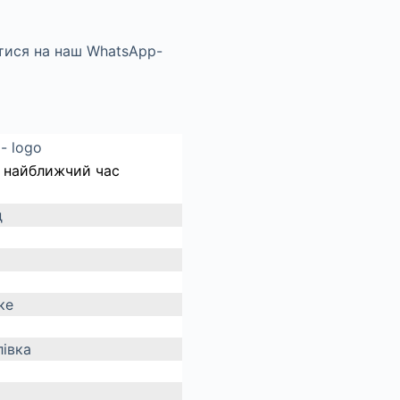
 найближчий час
д
ке
івка