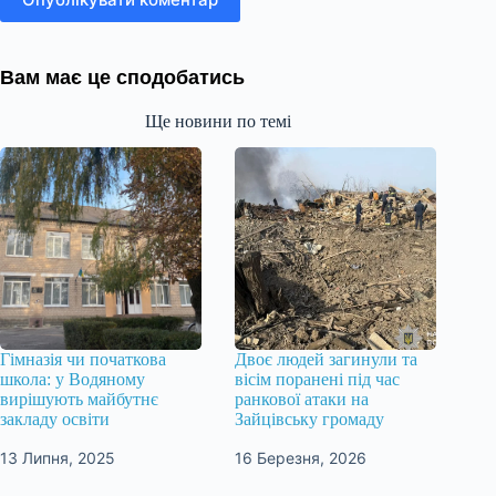
Вам має це сподобатись
Ще новини по темі
Гімназія чи початкова
Двоє людей загинули та
школа: у Водяному
вісім поранені під час
вирішують майбутнє
ранкової атаки на
закладу освіти
Зайцівську громаду
13 Липня, 2025
16 Березня, 2026