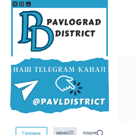
Перейти
до
вмісту
Головна
МЕНЮ
ПОШУК