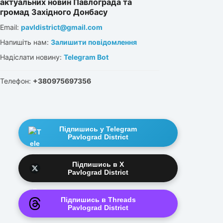
актуальних новин Павлограда та
громад Західного Донбасу
Email:
pavldistrict@gmail.com
Напишіть нам:
Залишити повідомлення
Надіслати новину:
Telegram Bot
Телефон:
+380975697356
Підпишись у Telegram
Pavlograd District
Підпишись в X
Pavlograd District
Підпишись в Threads
Pavlograd District