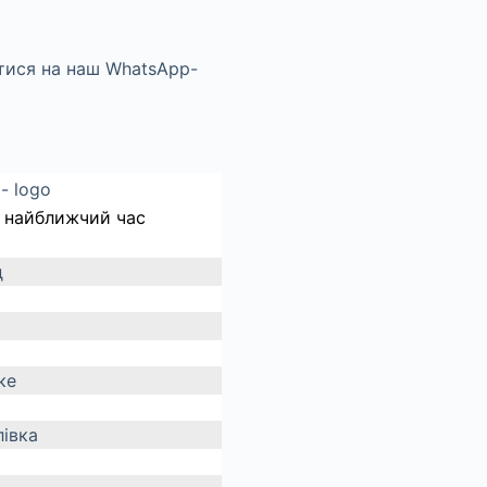
 найближчий час
д
ке
івка