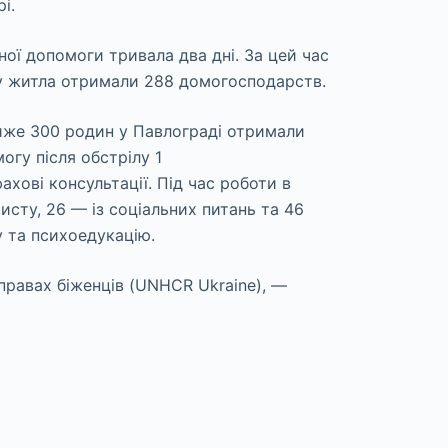
і.
ої допомоги тривала два дні. За цей час
ту житла отримали 288 домогосподарств.
хові консультації. Під час роботи в
исту, 26 — із соціальних питань та 46
 та психоедукацію.
правах біженців (UNHCR Ukraine), —