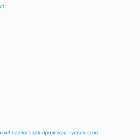
ct
аки
#
павлоград
#
проліска
#
суспільство