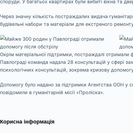
споруди. У багатьох квартирах були вибиті вікна та двер
Через значну кількість постраждалих видача гуманітарн
будівельні набори та матеріали для екстреного ремон
Окрім матеріальної підтримки, постраждалі отримали фа
Павлограді команда надала 28 консультацій у сфері зах
психологічних консультацій, зокрема кризову допомогу
Допомогу було надано за підтримки Агентства ООН у с
повідомили в гуманітарній місії «Проліска».
Корисна інформація