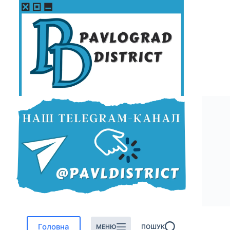
Перейти
до
вмісту
Головна
МЕНЮ
ПОШУК