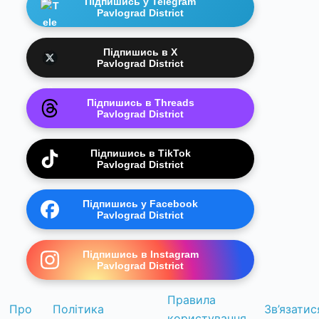
Підпишись у Telegram
Pavlograd District
Підпишись в X
Pavlograd District
Підпишись в Threads
Pavlograd District
Підпишись в TikTok
Pavlograd District
Підпишись у Facebook
Pavlograd District
Підпишись в Instagram
Pavlograd District
Правила
Про
Політика
Зв’язатис
користування