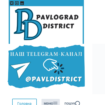
Перейти
до
вмісту
Головна
МЕНЮ
ПОШУК