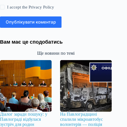
I accept the
Privacy Policy
Опублікувати коментар
Вам має це сподобатись
Ще новини по темі
Діалог заради пошуку: у
На Павлоградщині
Павлограді відбулася
спалили мікроавтобус
зустріч для родин
волонтерів — поліція