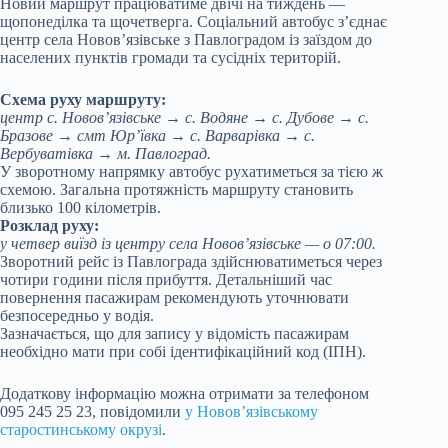
Новий маршрут працюватиме двічі на тиждень —
щопонеділка та щочетверга. Соціальний автобус з’єднає
центр села Новов’язівське з Павлоградом із заїздом до
населених пунктів громади та сусідніх територій.
Схема руху маршруту:
центр с. Новов’язівське → с. Водяне → с. Дубове → с.
Бразове → смт Юр’ївка → с. Варварівка → с.
Вербуватівка → м. Павлоград.
У зворотному напрямку автобус рухатиметься за тією ж
схемою. Загальна протяжність маршруту становить
близько 100 кілометрів.
Розклад руху:
у четвер виїзд із центру села Новов’язівське — о 07:00.
Зворотний рейс із Павлограда здійснюватиметься через
чотири години після прибуття. Детальніший час
повернення пасажирам рекомендують уточнювати
безпосередньо у водія.
Зазначається, що для запису у відомість пасажирам
необхідно мати при собі ідентифікаційний код (ІПН).
Додаткову інформацію можна отримати за телефоном
095 245 25 23, повідомили
у Новов’язівському
старостинському окрузі
.