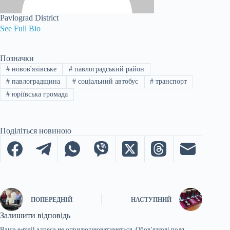
Pavlograd District
See Full Bio
Позначки
#
новов'язівське
#
павлоградський район
#
павлоградщина
#
соціальний автобус
#
транспорт
#
юріївська громада
Поділіться новиною
ПОПЕРЕДНІЙ
НАСТУПНИЙ
Залишити відповідь
Ваша e-mail адреса не оприлюднюватиметься.
Обов’язкові поля