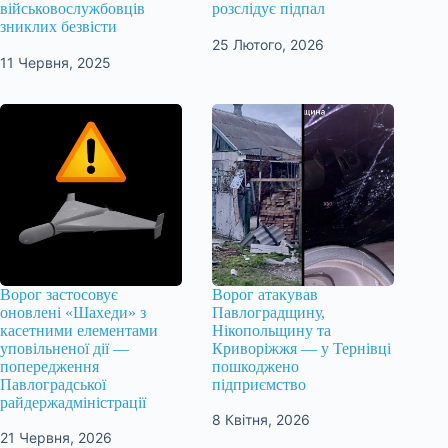
військовослужбовців
розслідує підпал
зниклих безвісти
25 Лютого, 2026
11 Червня, 2025
Ворог застосовує
Ворог атакував
оновлені «Шахеди» з
Павлоградщину,
касетними елементами
Нікопольщину та
уповільненої дії —
Криворіжжя — у Тернівці
попередження
пошкоджено
Павлоградської
підприємство
райдержадміністрації
8 Квітня, 2026
21 Червня, 2026