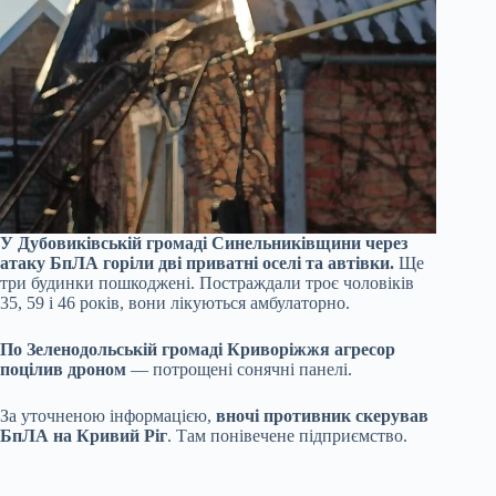
У Дубовиківській громаді Синельниківщини через
атаку БпЛА горіли дві приватні оселі та автівки.
Ще
три будинки пошкоджені. Постраждали троє чоловіків
35, 59 і 46 років, вони лікуються амбулаторно.
По Зеленодольській громаді Криворіжжя агресор
поцілив дроном
— потрощені сонячні панелі.
За уточненою інформацією,
вночі противник скерував
БпЛА на Кривий Ріг
. Там понівечене підприємство.