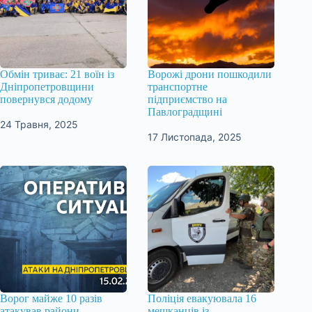
Обмін триває: 21 воїн із
Ворожі дрони пошкодили
Дніпропетровщини
транспортне
повернувся додому
підприємство на
Павлоградщині
24 Травня, 2025
17 Листопада, 2025
Ворог майже 10 разів
Поліція евакуювала 16
атакував райони
мешканців із