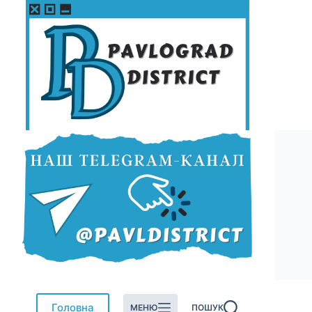
Перейти
до
вмісту
Головна
МЕНЮ
ПОШУК