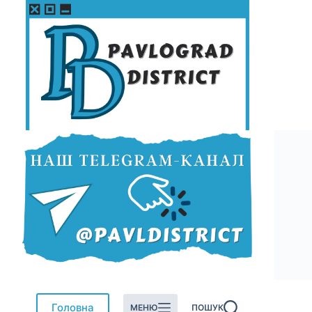
Перейти
до
вмісту
Головна
МЕНЮ
ПОШУК