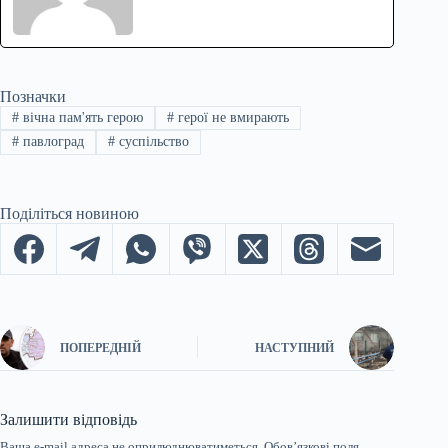
Позначки
#
вічна пам'ять герою
#
герої не вмирають
#
павлоград
#
суспільство
Поділіться новиною
ПОПЕРЕДНІЙ
НАСТУПНИЙ
Залишити відповідь
Ваша e-mail адреса не оприлюднюватиметься.
Обов’язкові поля