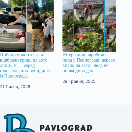
Побили волонтера та
Вітер і дощ наробили
відібрали гроші на авто
лиха у Павлограді: дерево
для ЗСУ — серед
впало на авто і ледь не
підозрюваних рецидивіст
пошкодило дах
із Павлограда
29 Травня, 2025
21 Липня, 2026