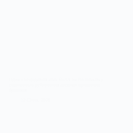
Одна з нещодавніх атак БпЛА на Васильківку
спричинила руйнування десятків приватних
будинків
12 Січня, 2026