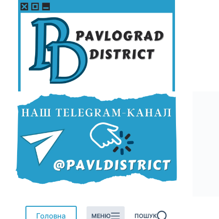
Перейти
до
вмісту
Головна
МЕНЮ
ПОШУК