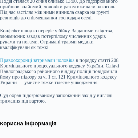
Подія сталася 20 січня близько 13:00. До підозрюваного
прийшов знайомий, чоловіки разом вживали алкоголь.
Під час застілля між ними виникла сварка на ґрунті
ревнощів до співмешканки господаря оселі.
Конфлікт швидко переріс у бійку. За даними слідства,
зловмисник завдав потерпілому численних ударів
руками та ногами. Отримані травми медики
кваліфікували як тяжкі.
Правоохоронці затримали чоловіка
в порядку статті 208
Кримінального процесуального кодексу України. Слідчі
Павлоградського районного відділу поліції повідомили
йому про підозру за ч. 1 ст. 121 Кримінального кодексу
України — умисне тяжке тілесне ушкодження.
Суд обрав підозрюваному запобіжний захід у вигляді
тримання під вартою.
Корисна інформація