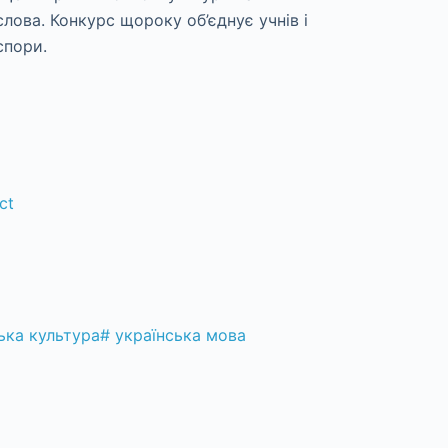
лова. Конкурс щороку об’єднує учнів і
спори.
ct
ька культура
#
українська мова