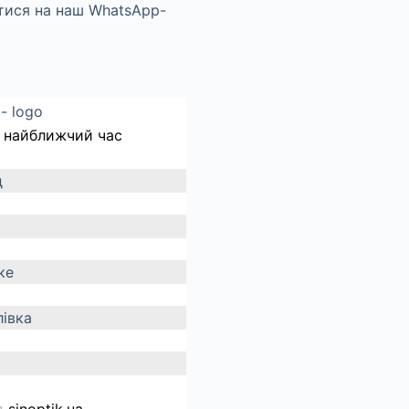
 найближчий час
д
ке
івка
д
sinoptik.ua