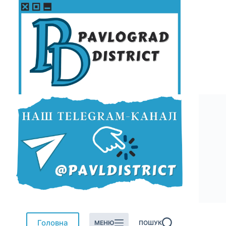
Перейти
до
вмісту
Головна
МЕНЮ
ПОШУК