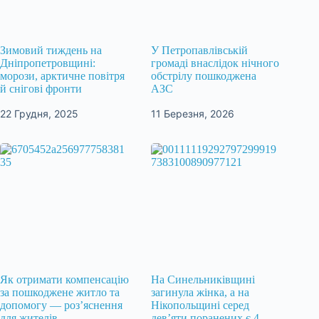
Зимовий тиждень на
У Петропавлівській
Дніпропетровщині:
громаді внаслідок нічного
морози, арктичне повітря
обстрілу пошкоджена
й снігові фронти
АЗС
22 Грудня, 2025
11 Березня, 2026
Як отримати компенсацію
На Синельниківщині
за пошкоджене житло та
загинула жінка, а на
допомогу — роз’яснення
Нікопольщині серед
для жителів
дев’яти поранених є 4-