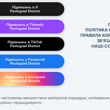
Підпишись в X
Pavlograd District
Підпишись в Threads
Pavlograd District
ПОЛІТИКА 
ПРАВИЛА КО
ЗВ’ЯЗ
Підпишись в TikTok
НАШІ СО
Pavlograd District
Підпишись у Facebook
Pavlograd District
Підпишись в Instagram
Pavlograd District
 частковому використанні матеріалів (передрук, копіювання,
сторінку-першоджерело.