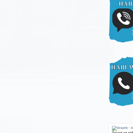
У Павлограді за п’ять днів
простерилізували майже 400 тварин
30 СІЧНЯ, 2026
Погода на на