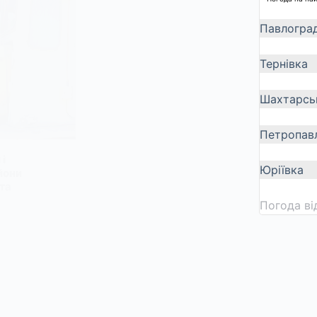
Павлогра
Тернівка
Шахтарсь
Петропавл
і
Юріївка
йони
та
Погода в