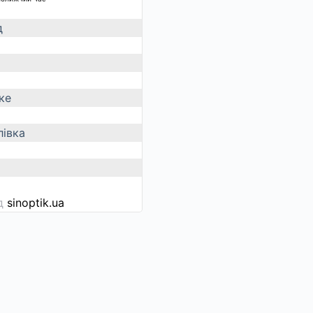
д
ке
івка
ід
sinoptik.ua