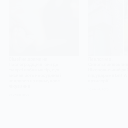
Сімейна драма на
Павлоград,
Павлоградщині: син до
Синельниківський 
смерті побив матір, суд
Нікопольський ра
визнав його неосудним і
під ударами БпЛА 
направив на примусове
артилерії
лікування
30 СІЧНЯ, 2026
30 СІЧНЯ, 2026