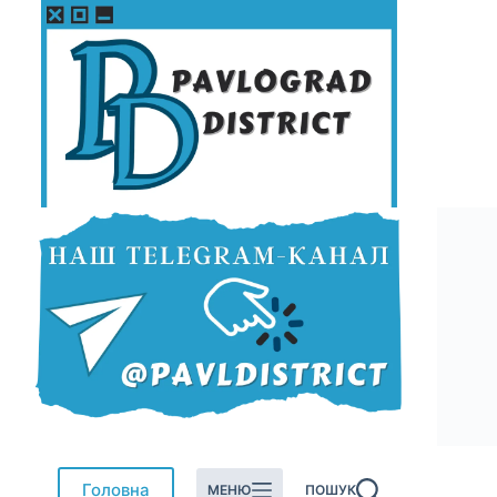
Перейти
до
вмісту
Головна
МЕНЮ
ПОШУК