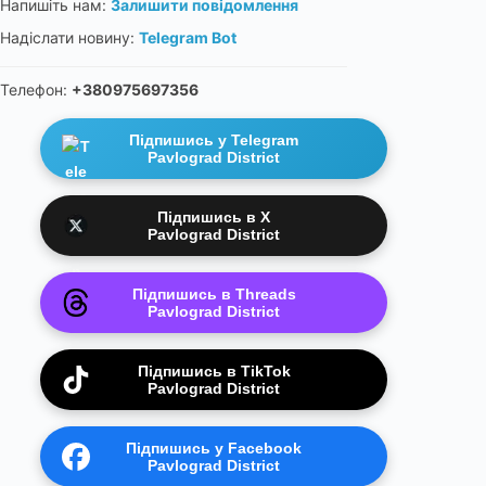
Напишіть нам:
Залишити повідомлення
Надіслати новину:
Telegram Bot
Телефон:
+380975697356
Підпишись у Telegram
Pavlograd District
Підпишись в X
Pavlograd District
Підпишись в Threads
Pavlograd District
Підпишись в TikTok
Pavlograd District
Підпишись у Facebook
Pavlograd District