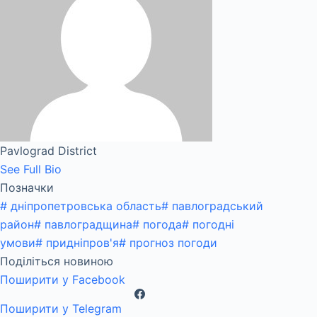
Pavlograd District
See Full Bio
Позначки
#
дніпропетровська область
#
павлоградський
район
#
павлоградщина
#
погода
#
погодні
умови
#
придніпров'я
#
прогноз погоди
Поділіться новиною
Поширити у Facebook
Поширити у Telegram