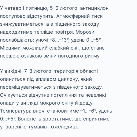
У четвер і п’ятницю, 5–6 лютого, антициклон
поступово відступить. Атмосферний тиск
знижуватиметься, а з південного заходу
надходитиме тепліше повітря. Морози
послабшають: уночі –8…–13°, удень 0…–5°.
Місцями можливий слабкий сніг, що стане
першою ознакою зміни погодного ритму.
У вихідні, 7–8 лютого, територія області
опиниться під впливом циклону, який
переміщуватиметься з південного заходу.
Очікується відчутне потепління та невеликі
опади у вигляді мокрого снігу й дощу.
Температура вночі становитиме –1…–6°, удень
0…+5°. Вологість зростатиме, що сприятиме
утворенню туманів і ожеледиці.