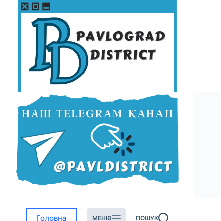
Перейти
до
вмісту
Головна
МЕНЮ
ПОШУК