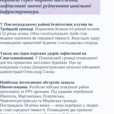
зафіксовані значні руйнування цивільної
інфраструктури.
У Павлоградському районі безпілотник влучив по
Троїцькій громаді.
Поранення дістали 61-річний чоловік
і 52-річна жінка.
Обох госпіталізували, їхній стан
медики оцінюють як середньої тяжкості. Внаслідок удару
пошкоджені приватний будинок і господарська споруда.
Також наслідки ворожих ударів зафіксовані на
Синельниківщині.
У Покровській громаді пошкоджені
дев’ять приватних житлових будинків. Про це
повідомив голова Дніпропетровської обласної військової
адміністрації Олександр Ганжа.
Найбільш інтенсивних обстрілів зазнала
Нікопольщина.
Російські війська атакували район
артилерією та FPV-дронами. Під ударами перебували
Нікополь, Марганецька, Покровська,
Червоногригорівська та Мирівська громади.
Постраждала 58-річна жінка — вона перебуває у лікарні
в стані середньої тяжкості. Пошкоджені два приватні