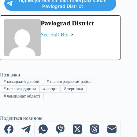
Підписуйтесь на наш телеграм канал
Pavlograd District
Pavlograd District
See Full Bio
Позначки
#
козацький двобій
#
павлоградський район
#
павлоградщина
#
спорт
#
тернівка
#
чемпіонат області
Поділіться новиною