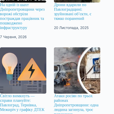
На одній із шахт
Дрони вдарили по
Дніпропетровщини через
Павлоградщині:
ворожі обстріли
зруйновані об’єкти, є
постраждав працівник та
тяжко поранений
пошкоджено
20 Листопада, 2025
інфраструктуру
7 Червня, 2026
Світло вимкнуть —
Атаки росіян по трьох
справи плануйте:
районах
Павлоград, Тернівка,
Дніпропетровщини: одна
Межиріч у графіку ДТЕК
людина загинула, троє