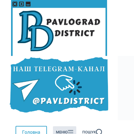
Перейти
до
вмісту
Головна
МЕНЮ
ПОШУК