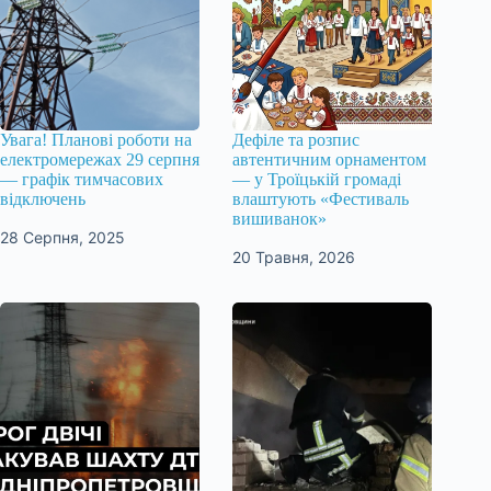
Увага! Планові роботи на
Дефіле та розпис
електромережах 29 серпня
автентичним орнаментом
— графік тимчасових
— у Троїцькій громаді
відключень
влаштують «Фестиваль
вишиванок»
28 Серпня, 2025
20 Травня, 2026