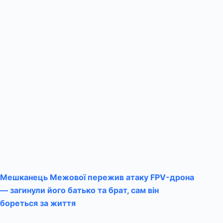
Мешканець Межової пережив атаку FPV-дрона
— загинули його батько та брат, сам він
бореться за життя