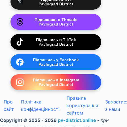
Pavlograd District
Підпишись в Threads
Pavlograd District
Підпишись в TikTok
Pavlograd District
Підпишись у Facebook
Pavlograd District
Підпишись в Instagram
Pavlograd District
Правила
Про
Політика
Зв’язатис
користування
сайт
конфіденційності
з нами
сайтом
Copyright © 2025 - 2026
pv-district.online
-
при