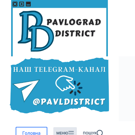
Перейти
до
вмісту
Головна
МЕНЮ
ПОШУК