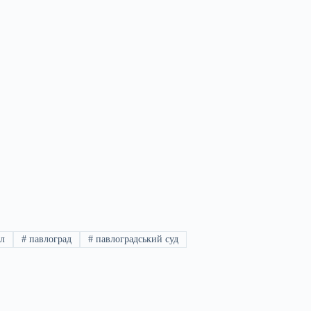
л
#
павлоград
#
павлоградський суд