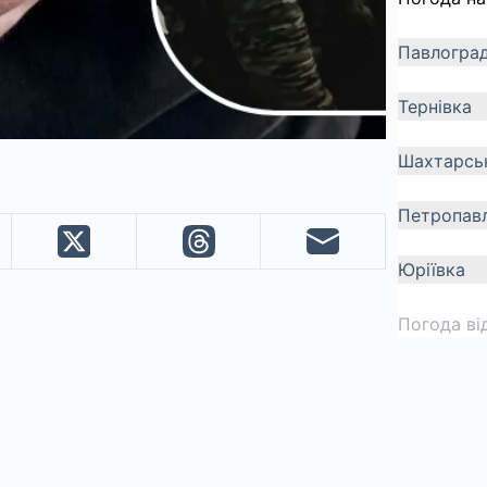
Павлогра
Тернівка
Шахтарсь
Петропавл
Юріївка
Погода ві