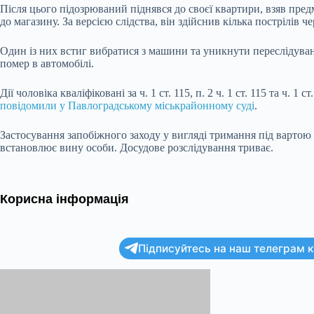
Після цього підозрюваний піднявся до своєї квартири, взяв пред
до магазину. За версією слідства, він здійснив кілька пострілів 
Один із них встиг вибратися з машини та уникнути переслідува
помер в автомобілі.
Дії чоловіка кваліфіковані за ч. 1 ст. 115, п. 2 ч. 1 ст. 115 та ч. 
повідомили у Павлоградському міськрайонному суді
.
Застосування запобіжного заходу у вигляді тримання під вартою 
встановлює вину особи. Досудове розслідування триває.
Корисна інформація
Підписуйтесь на наш телеграм ка