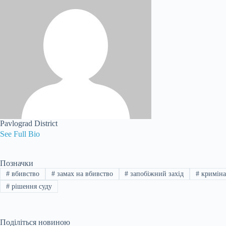
Pavlograd District
See Full Bio
Позначки
#
вбивство
#
замах на вбивство
#
запобіжний захід
#
криміна
#
рішення суду
Поділіться новиною