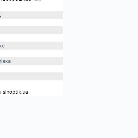
д
ке
івка
д
sinoptik.ua