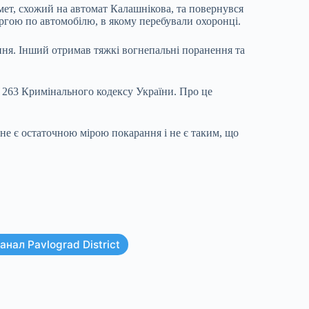
мет, схожий на автомат Калашнікова, та повернувся
чергою по автомобілю, в якому перебували охоронці.
ння. Інший отримав тяжкі вогнепальні поранення та
1 ст. 263 Кримінального кодексу України. Про це
не є остаточною мірою покарання і не є таким, що
нал Pavlograd District