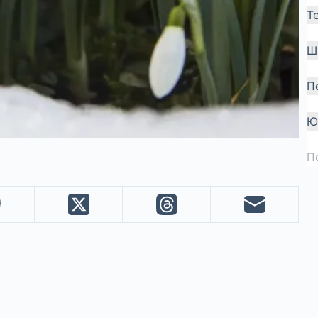
Т
Ш
П
Ю
П