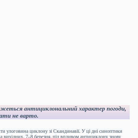
жеться антициклональний характер погоди,
ати не варто.
ти улоговина циклону зі Скандинавії. У ці дні синоптики
на вихідних, 7–8 березня, під впливом антициклону знову