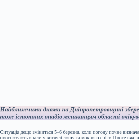
Найближчими днями на Дніпропетровщині збере
тож істотних опадів мешканцям області очікув
Ситуація дещо зміниться 5–6 березня, коли погоду почне визнача
прогнозують опади у вигляді дощу та мокрого снігу. Проте вже 