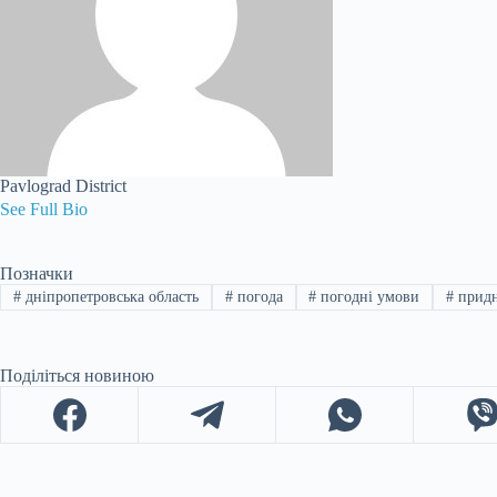
Pavlograd District
See Full Bio
Позначки
#
дніпропетровська область
#
погода
#
погодні умови
#
придн
Поділіться новиною