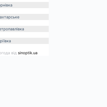
ернівка
ахтарське
етропавлівка
ріївка
огода від
sinoptik.ua