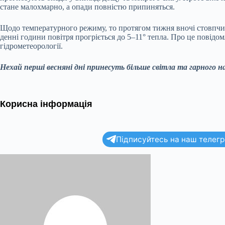
стане малохмарно, а опади повністю припиняться.
Щодо температурного режиму, то протягом тижня вночі стовпчики
денні години повітря прогріється до 5–11° тепла. Про це повід
гідрометеорології.
Нехай перші весняні дні принесуть більше світла та гарного 
Корисна інформація
Підписуйтесь на наш телегра