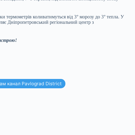
 термометрів коливатимуться від 3° морозу до 3° тепла. У
омляє Дніпропетровський регіональний центр з
настрою!
м канал Pavlograd District