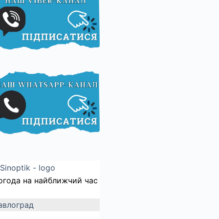
огода на найближчий час
авлоград