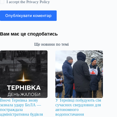
I accept the
Privacy Policy
Опублікувати коментар
Вам має це сподобатись
Ще новини по темі
Вночі Тернівка знову
У Тернівці побудують сім
зазнала удару БпЛА —
сучасних свердловин для
постраждала
автономного
адміністративна будівля
водопостачання