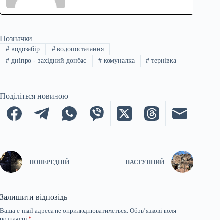
Позначки
#
водозабір
#
водопостачання
#
дніпро - західний донбас
#
комуналка
#
тернівка
Поділіться новиною
ПОПЕРЕДНІЙ
НАСТУПНИЙ
Залишити відповідь
Ваша e-mail адреса не оприлюднюватиметься.
Обов’язкові поля
позначені
*