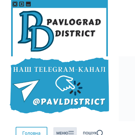
Перейти
до
вмісту
Головна
МЕНЮ
ПОШУК