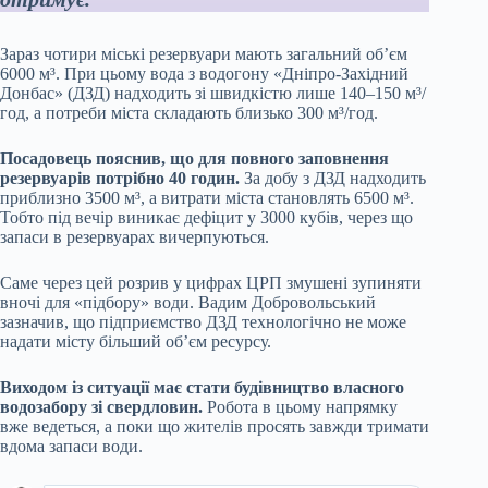
Зараз чотири міські резервуари мають загальний об’єм
6000 м³. При цьому вода з водогону «Дніпро-Західний
Донбас» (ДЗД) надходить зі швидкістю лише 140–150 м³/
год, а потреби міста складають близько 300 м³/год.
Посадовець пояснив, що для повного заповнення
резервуарів потрібно 40 годин.
За добу з ДЗД надходить
приблизно 3500 м³, а витрати міста становлять 6500 м³.
Тобто під вечір виникає дефіцит у 3000 кубів, через що
запаси в резервуарах вичерпуються.
Саме через цей розрив у цифрах ЦРП змушені зупиняти
вночі для «підбору» води. Вадим Добровольський
зазначив, що підприємство ДЗД технологічно не може
надати місту більший об’єм ресурсу.
Виходом із ситуації має стати будівництво власного
водозабору зі свердловин.
Робота в цьому напрямку
вже ведеться, а поки що жителів просять завжди тримати
вдома запаси води.