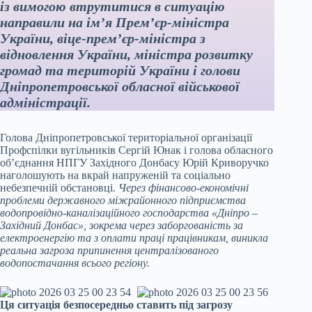
із вимогою втрутитися в ситуацію
направили на ім’я Прем’єр-міністра
України, віце-прем’єр-міністра з
відновлення України, міністра розвитку
громад та територій України і голови
Дніпропетровської обласної військової
адміністрації.
Голова Дніпропетровської територіальної організації
Профспілки вугільників Сергій Юнак і голова обласного
об’єднання НПГУ Західного Донбасу Юрій Криворучко
наголошують на вкрай напруженій та соціально
небезпечній обстановці.
Через фінансово-економічні
проблеми державного міжрайонного підприємства
водопровідно-каналізаційного господарства «Дніпро –
Західний Донбас», зокрема через заборгованість за
електроенергію та з оплати праці працівникам, виникла
реальна загроза припинення централізованого
водопостачання всього регіону.
Ця ситуація безпосередньо ставить під загрозу