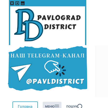
Перейти
до
вмісту
Головна
МЕНЮ
ПОШУК