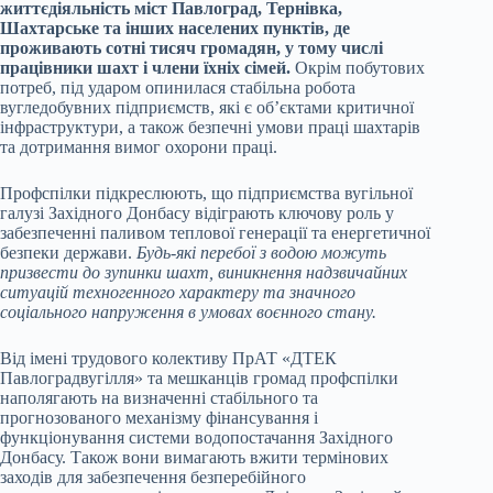
життєдіяльність міст Павлоград, Тернівка,
Шахтарське та інших населених пунктів, де
проживають сотні тисяч громадян, у тому числі
працівники шахт і члени їхніх сімей.
Окрім побутових
потреб, під ударом опинилася стабільна робота
вугледобувних підприємств, які є об’єктами критичної
інфраструктури, а також безпечні умови праці шахтарів
та дотримання вимог охорони праці.
Профспілки підкреслюють, що підприємства вугільної
галузі Західного Донбасу відіграють ключову роль у
забезпеченні паливом теплової генерації та енергетичної
безпеки держави.
Будь-які перебої з водою можуть
призвести до зупинки шахт, виникнення надзвичайних
ситуацій техногенного характеру та значного
соціального напруження в умовах воєнного стану.
Від імені трудового колективу ПрАТ «ДТЕК
Павлоградвугілля» та мешканців громад профспілки
наполягають на визначенні стабільного та
прогнозованого механізму фінансування і
функціонування системи водопостачання Західного
Донбасу. Також вони вимагають вжити термінових
заходів для забезпечення безперебійного