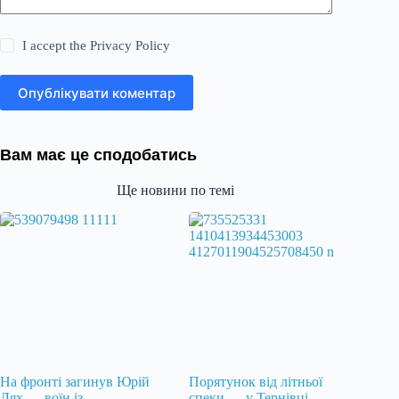
I accept the
Privacy Policy
Опублікувати коментар
Вам має це сподобатись
Ще новини по темі
На фронті загинув Юрій
Порятунок від літньої
Лях — воїн із
спеки — у Тернівці