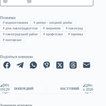
Позначки
#
водопостачання
#
дніпро - західний донбас
#
дтек павлоградвугілля
#
звернення
#
павлоград
#
павлоградський район
#
профспілки
#
тернівка
#
шахтарське
Поділіться новиною
ПОПЕРЕДНІЙ
НАСТУПНИЙ
Залишити відповідь