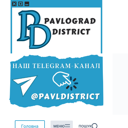
Перейти
до
вмісту
Головна
МЕНЮ
ПОШУК