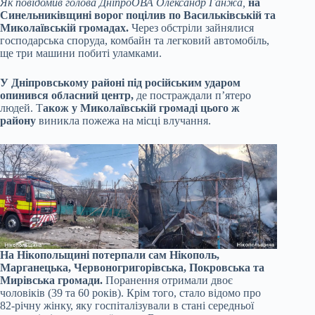
Як повідомив голова ДніпроОВА Олександр Ганжа,
на
Синельниківщині ворог поцілив по Васильківській та
Миколаївській громадах.
Через обстріли зайнялися
господарська споруда, комбайн та легковий автомобіль,
ще три машини побиті уламками.
У Дніпровському районі під російським ударом
опинився обласний центр,
де постраждали п’ятеро
людей. Т
акож у Миколаївській громаді цього ж
району
виникла пожежа на місці влучання.
На Нікопольщині потерпали сам Нікополь,
Марганецька, Червоногригорівська, Покровська та
Мирівська громади.
Поранення отримали двоє
чоловіків (39 та 60 років). Крім того, стало відомо про
82-річну жінку, яку госпіталізували в стані середньої