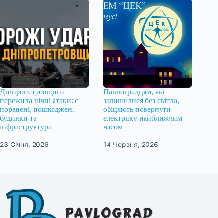
Дніпропетровщина
Павлоградцям, які
пережила нічні атаки: є
залишилися без світла,
поранені, пошкоджені
обіцяють повернути
будинки та
електрику найближчим
інфраструктура
часом
23 Січня, 2026
14 Червня, 2026