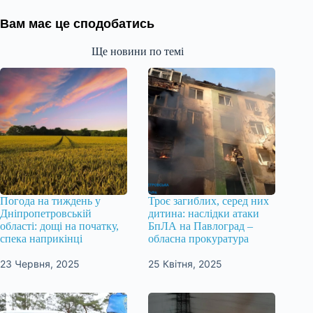
Вам має це сподобатись
Ще новини по темі
Погода на тиждень у
Троє загиблих, серед них
Дніпропетровській
дитина: наслідки атаки
області: дощі на початку,
БпЛА на Павлоград –
спека наприкінці
обласна прокуратура
23 Червня, 2025
25 Квітня, 2025