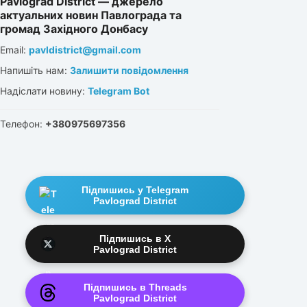
Pavlograd District — джерело
актуальних новин Павлограда та
громад Західного Донбасу
Email:
pavldistrict@gmail.com
Напишіть нам:
Залишити повідомлення
Надіслати новину:
Telegram Bot
Телефон:
+380975697356
Підпишись у Telegram
Pavlograd District
Підпишись в X
Pavlograd District
Підпишись в Threads
Pavlograd District