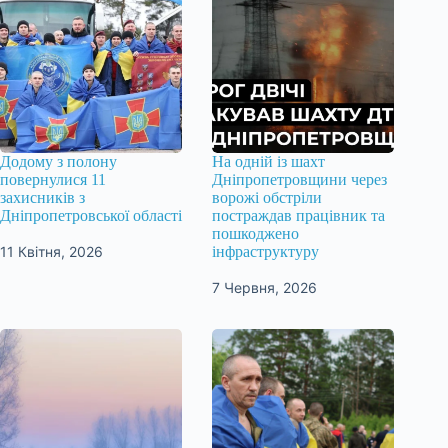
Додому з полону
На одній із шахт
повернулися 11
Дніпропетровщини через
захисників з
ворожі обстріли
Дніпропетровської області
постраждав працівник та
пошкоджено
11 Квітня, 2026
інфраструктуру
7 Червня, 2026