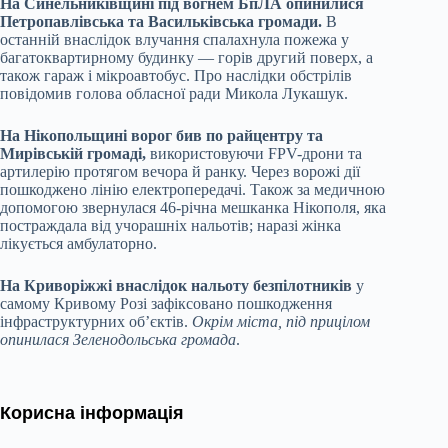
На Синельниківщині під вогнем БпЛА опинилися
Петропавлівська та Васильківська громади.
В
останній внаслідок влучання спалахнула пожежа у
багатоквартирному будинку — горів другий поверх, а
також гараж і мікроавтобус. Про наслідки обстрілів
повідомив голова обласної ради Микола Лукашук.
На Нікопольщині ворог бив по райцентру та
Мирівській громаді,
використовуючи FPV-дрони та
артилерію протягом вечора й ранку. Через ворожі дії
пошкоджено лінію електропередачі. Також за медичною
допомогою звернулася 46-річна мешканка Нікополя, яка
постраждала від учорашніх нальотів; наразі жінка
лікується амбулаторно.
На Криворіжжі внаслідок нальоту безпілотників
у
самому Кривому Розі зафіксовано пошкодження
інфраструктурних об’єктів.
Окрім міста, під прицілом
опинилася Зеленодольська громада
.
Корисна інформація