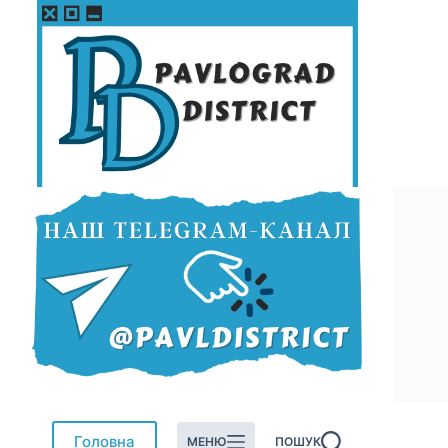
Перейти
до
вмісту
Головна
МЕНЮ
ПОШУК