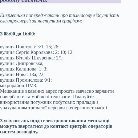
Енергетики попереджають про тимчасову відсутність
електроенергії за наступним графіком:
З 08:00 до 16:00:
вулиця Поштова: 3/1; 15; 26;
вулиця Сергія Корольова: 2; 10; 12;
вулиця Віталія Шкуренка: 2/1;
вулиця Дніпровська;
вулиця Калинова: 1; 3;
вулиця Нова: 18а; 22;
вулиця Промислова: 9/1;
мікрорайон ПМЗ.
Мешканців вказаних адрес просять завчасно зарядити
павербанки та мобільні телефони. Плануйте
використання потужних побутових приладів з
урахуванням тривалої перерви в енергопостачанні.
З усіх питань щодо електропостачання мешканці
можуть звертатися до контакт-центрів операторів
систем розподілу.