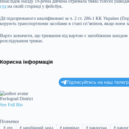
Внаслідок наїзду 19-річна дівчина отримала тяжкі тілесні ушко
суд
на своїй сторінці у фейсбук.
Дії підозрюваного кваліфіковані за ч. 2 ст. 286-1 КК України (
керують транспортними засобами в стані сп’яніння, якщо вони з
Варто зазначити, що тримання під вартою є запобіжним заходом 
розслідування триває.
Корисна інформація
Підписуйтесь на наш телегра
Pavlograd District
See Full Bio
Позначки
#
дтп
#
запобіжний захід
#
кримінал
#
павлоград
#
павлог