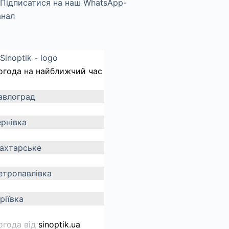
огода на найближчий час
авлоград
ернівка
ахтарське
етропавлівка
ріївка
огода від
sinoptik.ua