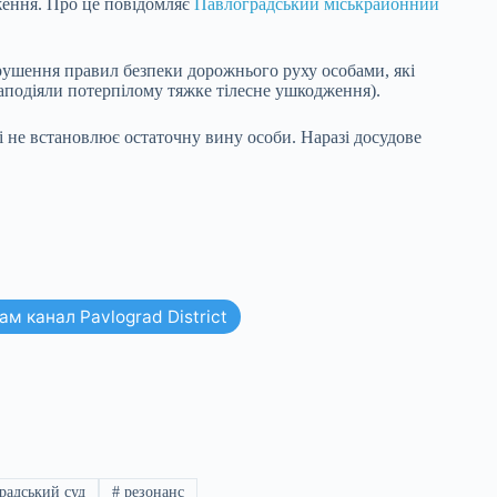
дження. Про це повідомляє
Павлоградський міськрайонний
Порушення правил безпеки дорожнього руху особами, які
аподіяли потерпілому тяжке тілесне ушкодження).
і не встановлює остаточну вину особи. Наразі досудове
м канал Pavlograd District
радський суд
#
резонанс