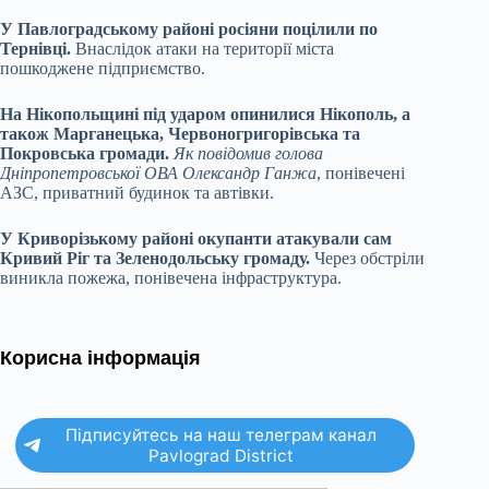
У Павлоградському районі росіяни поцілили по
Тернівці.
Внаслідок атаки на території міста
пошкоджене підприємство.
На Нікопольщині під ударом опинилися Нікополь, а
також Марганецька, Червоногригорівська та
Покровська громади.
Як повідомив голова
Дніпропетровської ОВА Олександр Ганжа
, понівечені
АЗС, приватний будинок та автівки.
У Криворізькому районі окупанти атакували сам
Кривий Ріг та Зеленодольську громаду.
Через обстріли
виникла пожежа, понівечена інфраструктура.
Корисна інформація
Підписуйтесь на наш телеграм канал
Pavlograd District