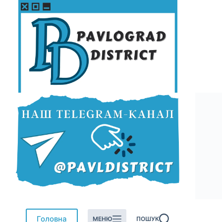
Перейти
до
вмісту
Головна
МЕНЮ
ПОШУК