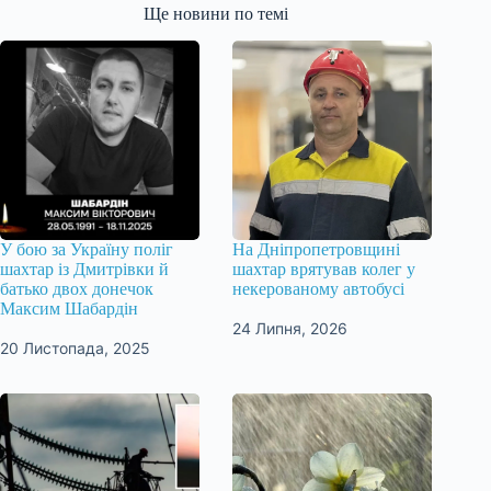
Ще новини по темі
У бою за Україну поліг
На Дніпропетровщині
шахтар із Дмитрівки й
шахтар врятував колег у
батько двох донечок
некерованому автобусі
Максим Шабардін
24 Липня, 2026
20 Листопада, 2025