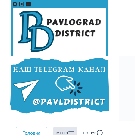
Перейти
до
вмісту
Головна
МЕНЮ
ПОШУК