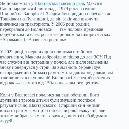
Як повідомили у
Шахтарській міській раді
, Максим
Савін народився 4 листопада 1979 року в селищі
Пришиб на Запоріжжі. Згодом його родина переїхала до
Тошківки на Луганщині, де він закінчив школу та
вивчився на тракториста. У 2006 році родина
перебралася до Волновахи — там чоловік працював
обрубником та електрогазозварником на підприємствах
«Азовмаш» і «Азовелектросталь».
У 2022 році, з перших днів повномасштабного
вторгнення, Максим добровільно пішов до лав ЗСУ. Під
час служби він потрапив у полон, але після звільнення
знову повернувся у стрій. За відданість Україні був
нагороджений п’ятьма грамотами та двома медалями, які
залишилися в окупованій Волновасі. Серед збережених
відзнак — грамота від 150-го навчального центру.
Коли у Волновасі почалися запеклі обстріли, його
дружина з трьома дітьми були змушені поспіхом
рятуватися до Шахтарського. Старший син не зміг
виїхати разом із матір’ю під час першої евакуації, але
згодом вибрався з міста завдяки допомозі небайдужих
людей.