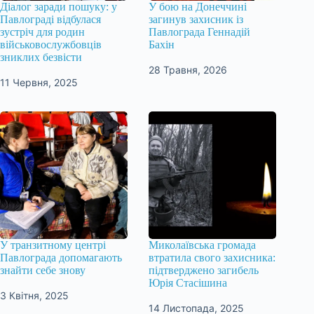
Діалог заради пошуку: у
У бою на Донеччині
Павлограді відбулася
загинув захисник із
зустріч для родин
Павлограда Геннадій
військовослужбовців
Бахін
зниклих безвісти
28 Травня, 2026
11 Червня, 2025
У транзитному центрі
Миколаївська громада
Павлограда допомагають
втратила свого захисника:
знайти себе знову
підтверджено загибель
Юрія Стасішина
3 Квітня, 2025
14 Листопада, 2025