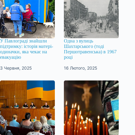
У Павлограді знайшли
Одна з вулиць
підтримку: історія матері-
Шахтарського (тоді
одиначки, яка чекає на
Першотравенська) в 1967
евакуацію
році
3 Червня, 2025
16 Лютого, 2025