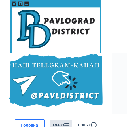
Перейти
до
вмісту
Головна
МЕНЮ
ПОШУК