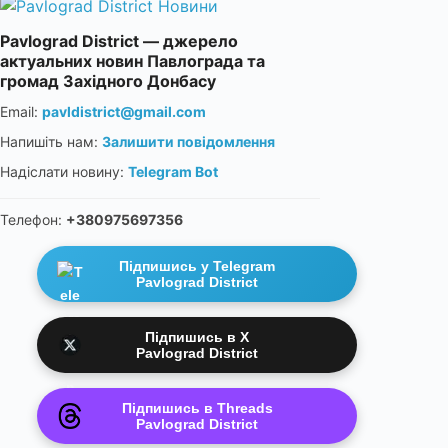
Pavlograd District — джерело
актуальних новин Павлограда та
громад Західного Донбасу
Email:
pavldistrict@gmail.com
Напишіть нам:
Залишити повідомлення
Надіслати новину:
Telegram Bot
Телефон:
+380975697356
Підпишись у Telegram
Pavlograd District
Підпишись в X
Pavlograd District
Підпишись в Threads
Pavlograd District