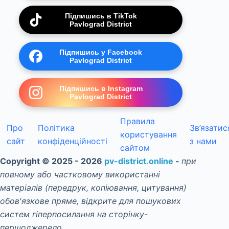
Підпишись в TikTok
Pavlograd District
Підпишись у Facebook
Pavlograd District
Підпишись в Instagram
Pavlograd District
Правила
Про
Політика
Зв’язатис
користування
сайт
конфіденційності
з нами
сайтом
Copyright © 2025 - 2026
pv-district.online
-
при
повному або частковому використанні
матеріалів (передрук, копіювання, цитування)
обов'язкове пряме, відкрите для пошукових
систем гіперпосилання на сторінку-
першоджерело.