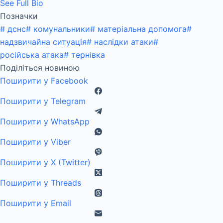
See Full Bio
Позначки
#
дснс
#
комунальники
#
матеріальна допомога
#
надзвичайна ситуація
#
наслідки атаки
#
російська атака
#
тернівка
Поділіться новиною
Поширити у Facebook
Поширити у Telegram
Поширити у WhatsApp
Поширити у Viber
Поширити у X (Twitter)
Поширити у Threads
Поширити у Email