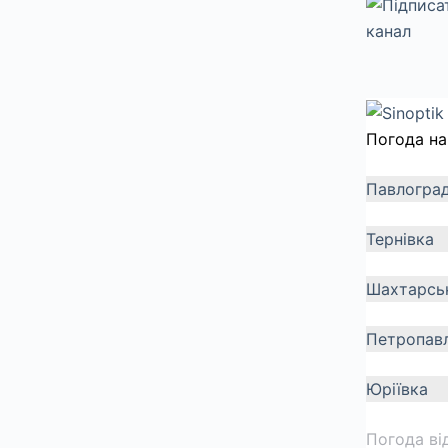
Погода на
Павлогра
Тернівка
Шахтарсь
Петропавл
Юріївка
Погода ві