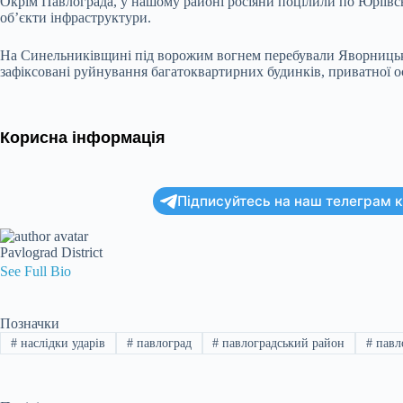
Окрім Павлограда, у нашому районі росіяни поцілили по Юріївс
об’єкти інфраструктури.
На Синельниківщині під ворожим вогнем перебували Яворницьк
зафіксовані руйнування багатоквартирних будинків, приватної ос
Корисна інформація
Підписуйтесь на наш телеграм ка
Pavlograd District
See Full Bio
Позначки
#
наслідки ударів
#
павлоград
#
павлоградський район
#
павл