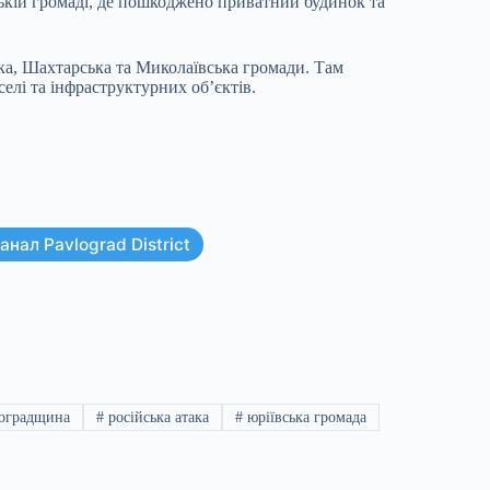
ькій громаді, де пошкоджено приватний будинок та
а, Шахтарська та Миколаївська громади. Там
елі та інфраструктурних об’єктів.
нал Pavlograd District
оградщина
#
російська атака
#
юріївська громада