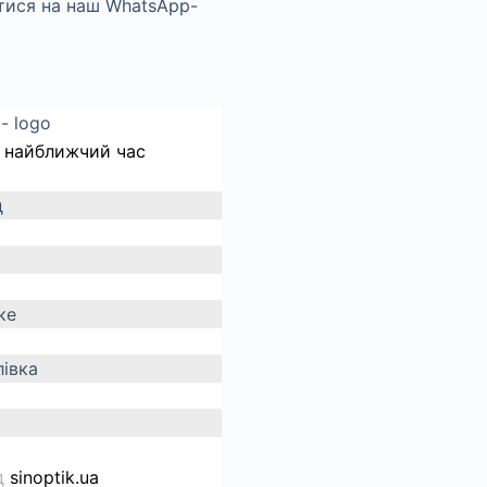
 найближчий час
д
ке
івка
д
sinoptik.ua