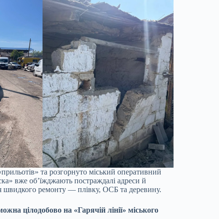
в «прильотів» та розгорнуто міський оперативний
ска» вже об’їжджають постраждалі адреси й
я швидкого ремонту — плівку, ОСБ та деревину.
жна цілодобово на «Гарячій лінії» міського