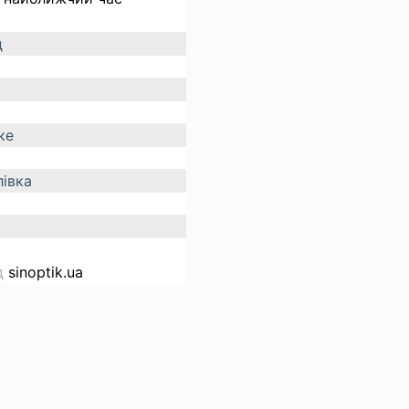
д
ке
івка
д
sinoptik.ua