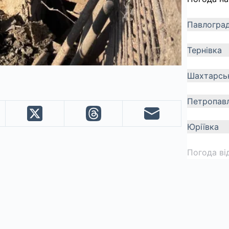
Павлогра
Тернівка
Шахтарсь
Петропавл
Юріївка
Погода ві