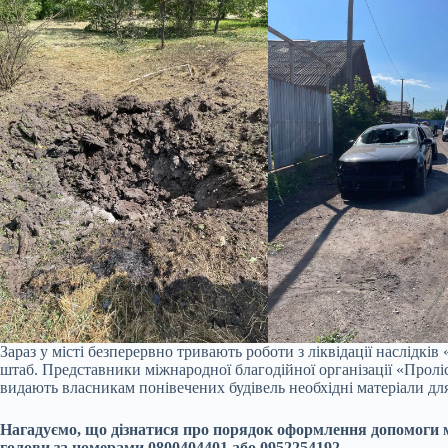
Зараз у місті безперервно тривають роботи з ліквідації наслідкі
штаб. Представники міжнародної благодійної організації «Пролі
видають власникам понівечених будівель необхідні матеріали дл
Нагадуємо, що дізнатися про порядок оформлення допомоги мо
голови за номерами 0800404401 або 0952254192.