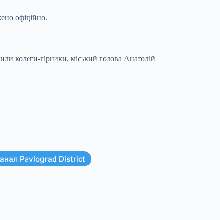
жено офіційно.
вили колеги-гірники, міський голова Анатолій
нал Pavlograd District