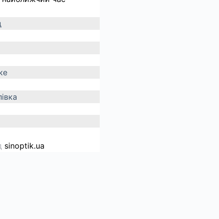
д
ке
івка
д
sinoptik.ua