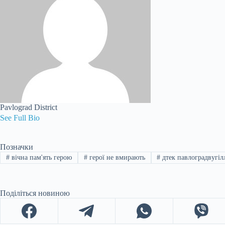
Pavlograd District
See Full Bio
Позначки
#
вічна пам'ять герою
#
герої не вмирають
#
дтек павлоградвугіл
Поділіться новиною