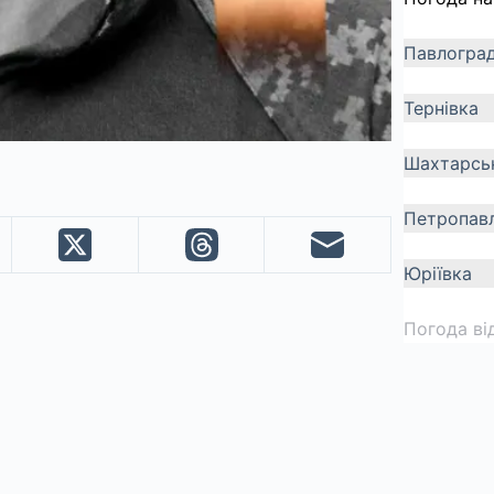
Павлогра
Тернівка
Шахтарсь
Петропавл
Юріївка
Погода ві