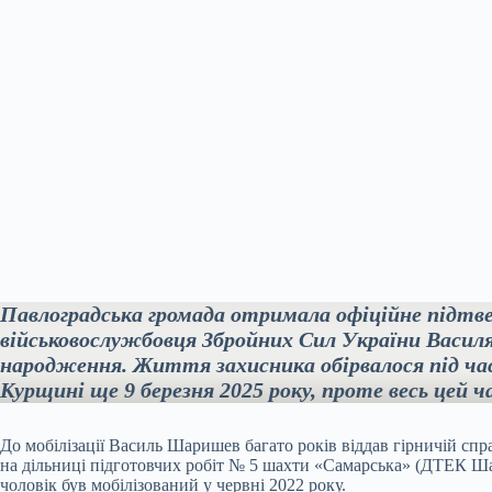
Павлоградська громада отримала офіційне підтв
військовослужбовця Збройних Сил України Васил
народження. Життя захисника обірвалося під час
Курщині ще 9 березня 2025 року, проте весь цей ч
До мобілізації Василь Шаришев багато років віддав гірничій спр
на дільниці підготовчих робіт № 5 шахти «Самарська» (ДТЕК Ш
чоловік був мобілізований у червні 2022 року.