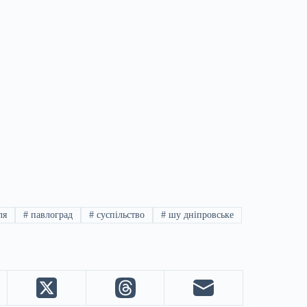
ля
#
павлоград
#
суспільство
#
шу дніпровське