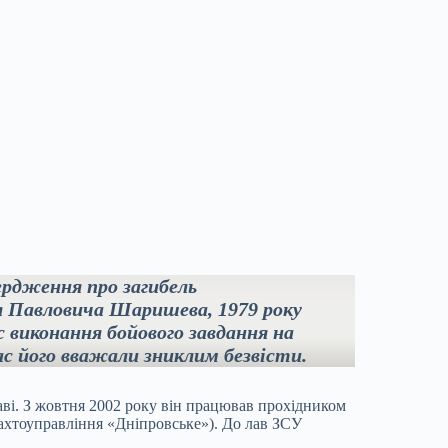
ердження про загибель
я Павловича Шаришева, 1979 року
 виконання бойового завдання на
ас його вважали зниклим безвісти.
аві. З жовтня 2002 року він працював прохідником
ахтоуправління «Дніпровське»). До лав ЗСУ