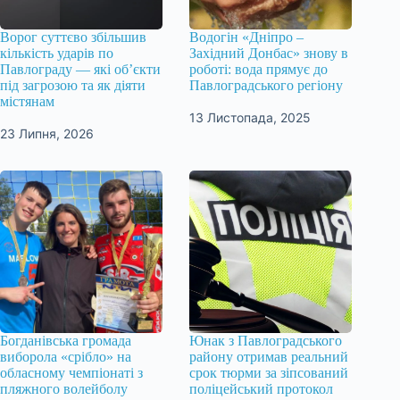
Ворог суттєво збільшив
Водогін «Дніпро –
кількість ударів по
Західний Донбас» знову в
Павлограду — які об’єкти
роботі: вода прямує до
під загрозою та як діяти
Павлоградського регіону
містянам
13 Листопада, 2025
23 Липня, 2026
Богданівська громада
Юнак з Павлоградського
виборола «срібло» на
району отримав реальний
обласному чемпіонаті з
срок тюрми за зіпсований
пляжного волейболу
поліцейський протокол