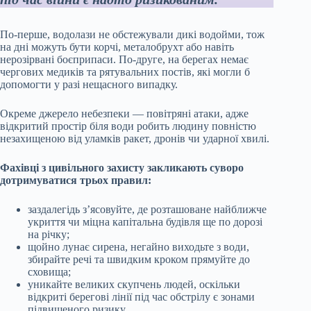
По-перше, водолази не обстежували дикі водойми, тож
на дні можуть бути корчі, металобрухт або навіть
нерозірвані боєприпаси. По-друге, на берегах немає
чергових медиків та рятувальних постів, які могли б
допомогти у разі нещасного випадку.
Окреме джерело небезпеки — повітряні атаки, адже
відкритий простір біля води робить людину повністю
незахищеною від уламків ракет, дронів чи ударної хвилі.
Фахівці з цивільного захисту закликають суворо
дотримуватися трьох правил:
заздалегідь з’ясовуйте, де розташоване найближче
укриття чи міцна капітальна будівля ще по дорозі
на річку;
щойно лунає сирена, негайно виходьте з води,
збирайте речі та швидким кроком прямуйте до
сховища;
уникайте великих скупчень людей, оскільки
відкриті берегові лінії під час обстрілу є зонами
підвищеного ризику.