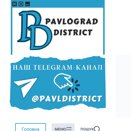
Перейти
до
вмісту
Головна
МЕНЮ
ПОШУК