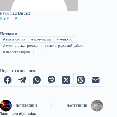
Pavlograd District
See Full Bio
Позначки
#
вивіз сміття
#
комуналка
#
конкурс
#
межиріцька громада
#
павлоградський район
#
павлоградщина
Поділіться новиною
ПОПЕРЕДНІЙ
НАСТУПНИЙ
Залишити відповідь