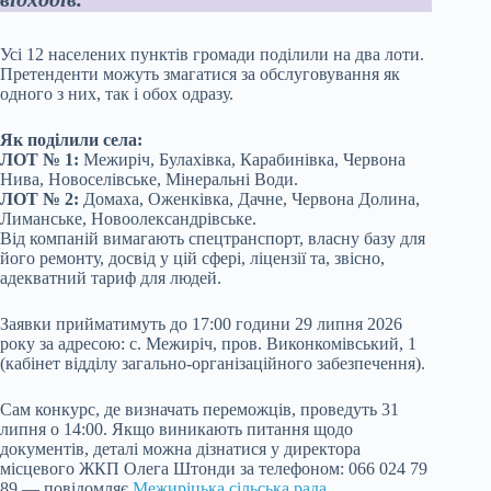
Усі 12 населених пунктів громади поділили на два лоти.
Претенденти можуть змагатися за обслуговування як
одного з них, так і обох одразу.
Як поділили села:
ЛОТ № 1:
Межиріч, Булахівка, Карабинівка, Червона
Нива, Новоселівське, Мінеральні Води.
ЛОТ № 2:
Домаха, Оженківка, Дачне, Червона Долина,
Лиманське, Новоолександрівське.
Від компаній вимагають спецтранспорт, власну базу для
його ремонту, досвід у цій сфері, ліцензії та, звісно,
адекватний тариф для людей.
Заявки прийматимуть до 17:00 години 29 липня 2026
року за адресою: с. Межиріч, пров. Виконкомівський, 1
(кабінет відділу загально-організаційного забезпечення).
Сам конкурс, де визначать переможців, проведуть 31
липня о 14:00. Якщо виникають питання щодо
документів, деталі можна дізнатися у директора
місцевого ЖКП Олега Штонди за телефоном: 066 024 79
89 — повідомляє
Межиріцька сільська рада
.