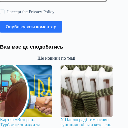
I accept the
Privacy Policy
Опублікувати коментар
Вам має це сподобатись
Ще новини по темі
Картка «Ветеран-
У Павлограді тимчасово
Турбота»: знижки та
зупинили кілька котелень