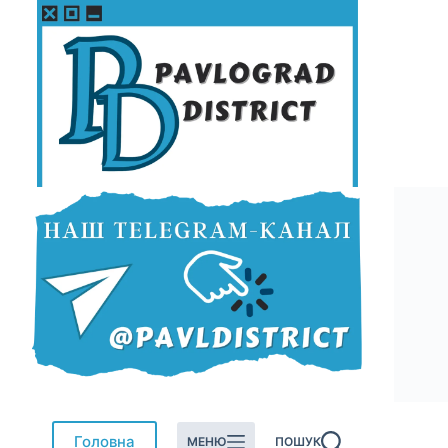
Перейти
до
вмісту
Головна
МЕНЮ
ПОШУК