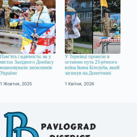
Пам’ять і вдячність: як у
У Тернівці провели в
містах Західного Донбасу
останню путь 23-річного
вшановували захисників
воїна Івана Білозуба, який
України
загинув на Донеччині
1 Жовтня, 2025
1 Квітня, 2026