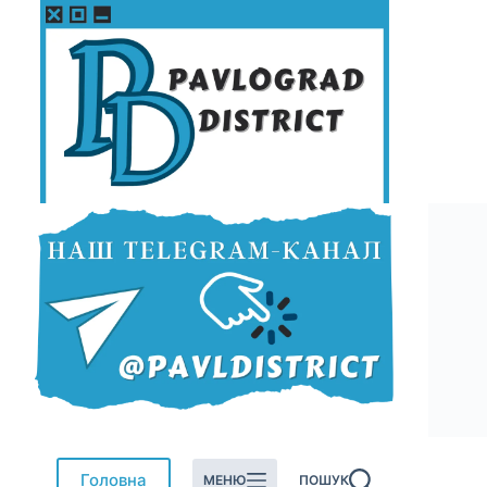
Перейти
до
вмісту
Головна
МЕНЮ
ПОШУК