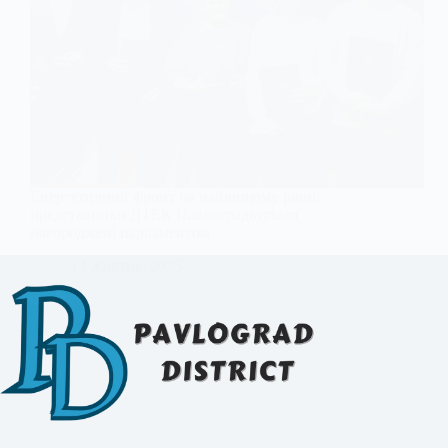
Енергетичний фронт на найвищому рівні:
представники ДТЕК Павлоградвугілля
нагороджені парламентом
13 Жовтня, 2025