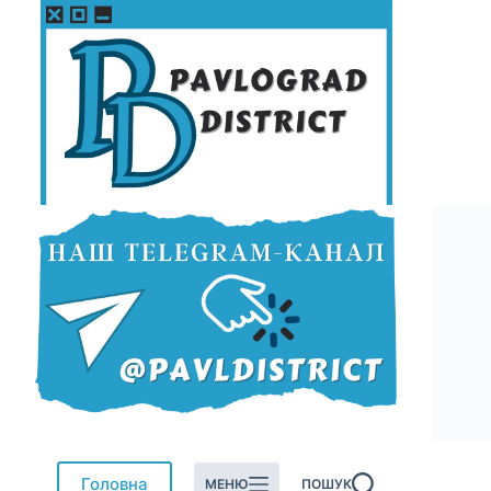
Перейти
до
вмісту
Головна
МЕНЮ
ПОШУК