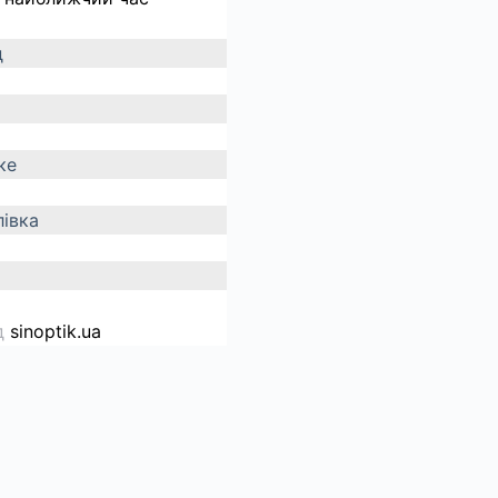
д
ке
івка
д
sinoptik.ua