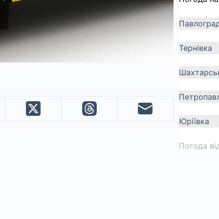
Павлогра
Тернівка
Шахтарсь
Петропавл
Юріївка
Погода ві