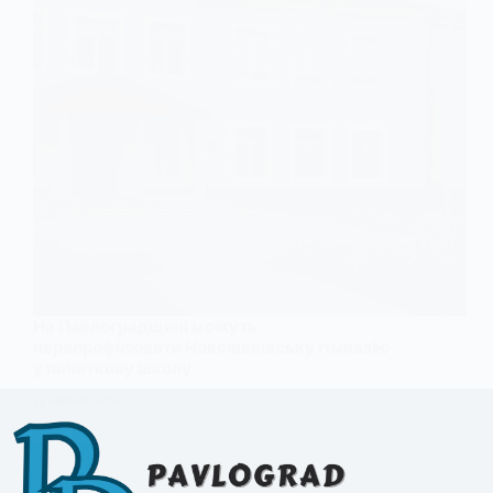
На Павлоградщині можуть
перепрофілювати Новоіванівську гімназію
у початкову школу
23 ЧЕРВНЯ, 2025