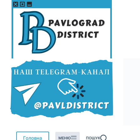
Перейти
до
вмісту
Головна
МЕНЮ
ПОШУК