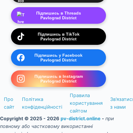
Підпишись в Threads
Pavlograd District
Підпишись в TikTok
Pavlograd District
Підпишись у Facebook
Pavlograd District
Підпишись в Instagram
Pavlograd District
Правила
Про
Політика
Зв’язатис
користування
сайт
конфіденційності
з нами
сайтом
Copyright © 2025 - 2026
pv-district.online
-
при
повному або частковому використанні