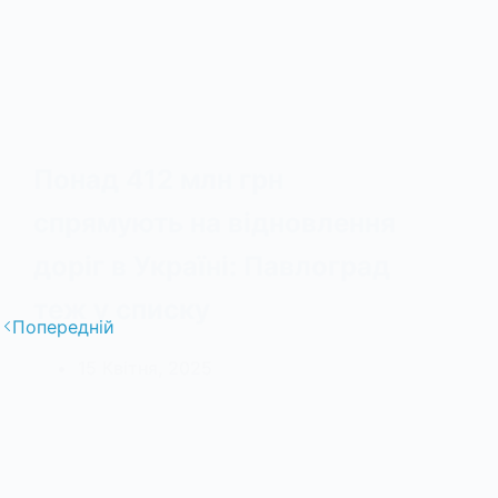
Понад 412 млн грн
спрямують на відновлення
доріг в Україні: Павлоград
теж у списку
Попередній
15 Квітня, 2025