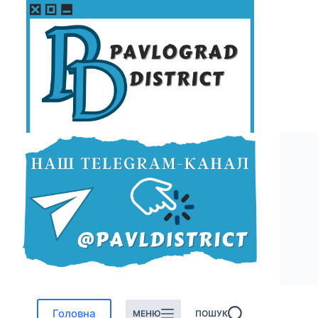
Перейти
до
вмісту
Головна
МЕНЮ
ПОШУК