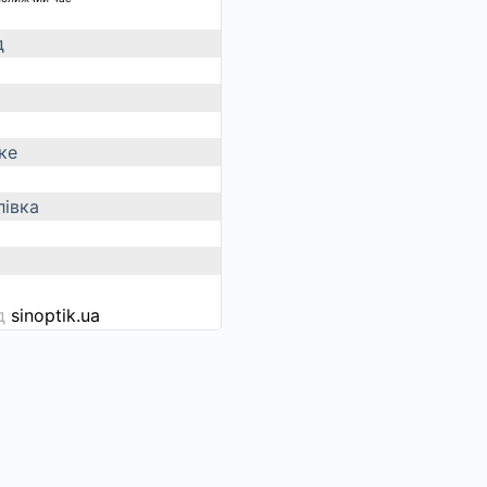
д
ке
івка
ід
sinoptik.ua