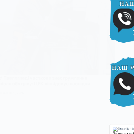
У Павлограді часткове знеструмлення
після обстрілу: ЦЕК ліквідовує наслідки
15 ЖОВТНЯ, 2025
Погода на на