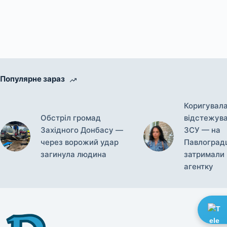
Популярне зараз
Коригувала
Обстріл громад
відстежува
Західного Донбасу —
ЗСУ — на
через ворожий удар
Павлоград
загинула людина
затримали 
агентку