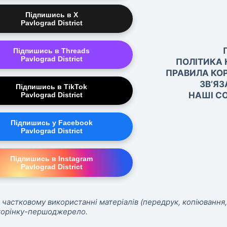
Підпишись в X
Pavlograd District
Підпишись в Threads
Pavlograd District
ПОЛІТИКА 
ПРАВИЛА КО
ЗВ’ЯЗ
Підпишись в TikTok
НАШІ СО
Pavlograd District
Підпишись у Facebook
Pavlograd District
Підпишись в Instagram
Pavlograd District
 частковому використанні матеріалів (передрук, копіювання,
сторінку-першоджерело.