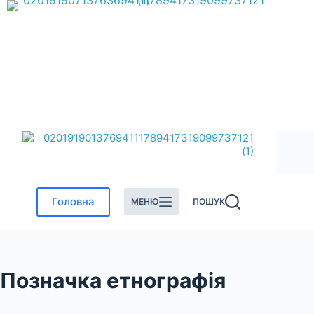
Перейти
до
вмісту
Головна
МЕНЮ
ПОШУК
Позначка
етнографія