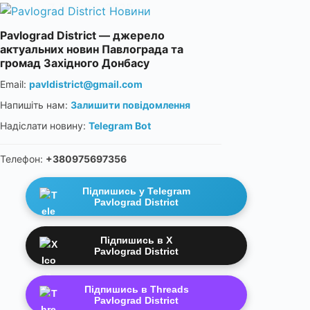
7 Лютого, 2025
Pavlograd District — джерело
актуальних новин Павлограда та
громад Західного Донбасу
Email:
pavldistrict@gmail.com
Напишіть нам:
Залишити повідомлення
Надіслати новину:
Telegram Bot
Телефон:
+380975697356
Підпишись у Telegram
Pavlograd District
Підпишись в X
Pavlograd District
Підпишись в Threads
Pavlograd District