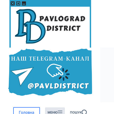
Перейти
до
вмісту
Головна
МЕНЮ
ПОШУК