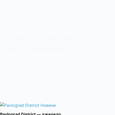
Суд повернув державі 140
гектарів заповідних
земель «Долина річки
Бик» у Присамар’ї
1 Червня, 2026
Pavlograd District — джерело