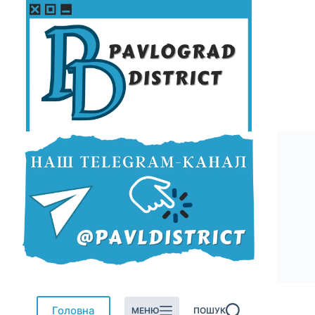
Перейти
до
вмісту
Головна
МЕНЮ
ПОШУК