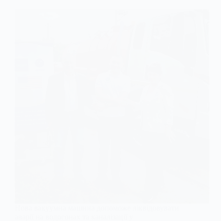
Нова вакуумна машина допоможе ліквідовувати
аварії на водогонах та каналізації у