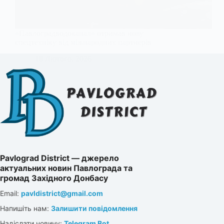
«Павлоградводоканал» отримав нову
спецтехніку від міжнародних партнерів
18 Лютого, 2026
Pavlograd District — джерело
актуальних новин Павлограда та
громад Західного Донбасу
Email:
pavldistrict@gmail.com
Напишіть нам:
Залишити повідомлення
Надіслати новину:
Telegram Bot