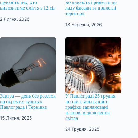
шукають тих, хто
закликають привести до
вивозитиме сміття з 12 сіл
ладу фасади та прилеглі
території
2 Липня, 2026
18 Березня, 2026
Завтра — день без розеток
У Павлограді 25 грудня
на окремих вулицях
попри стабілізаційні
Павлограда і Тернівки
графіки заплановані
планові відключення
15 Липня, 2025
світла
24 Грудня, 2025