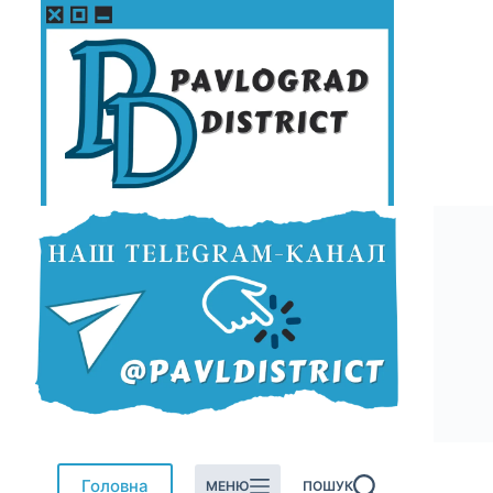
Перейти
до
вмісту
Головна
МЕНЮ
ПОШУК