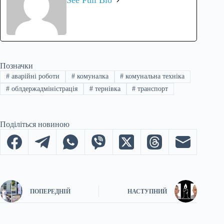
Позначки
#
аварійні роботи
#
комуналка
#
комунальна техніка
#
облдержадміністрація
#
тернівка
#
транспорт
Поділіться новиною
ПОПЕРЕДНІЙ
НАСТУПНИЙ